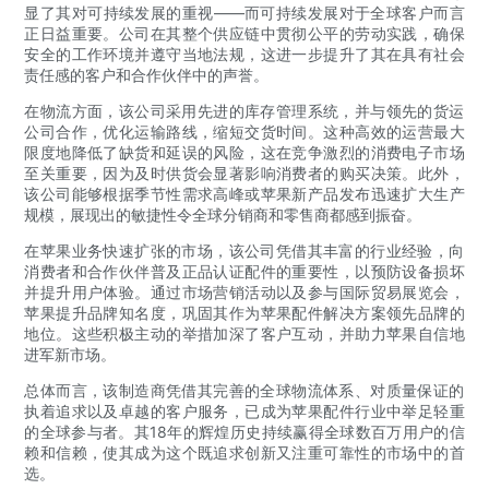
显了其对可持续发展的重视——而可持续发展对于全球客户而言
正日益重要。公司在其整个供应链中贯彻公平的劳动实践，确保
安全的工作环境并遵守当地法规，这进一步提升了其在具有社会
责任感的客户和合作伙伴中的声誉。
在物流方面，该公司采用先进的库存管理系统，并与领先的货运
公司合作，优化运输路线，缩短交货时间。这种高效的运营最大
限度地降低了缺货和延误的风险，这在竞争激烈的消费电子市场
至关重要，因为及时供货会显著影响消费者的购买决策。此外，
该公司能够根据季节性需求高峰或苹果新产品发布迅速扩大生产
规模，展现出的敏捷性令全球分销商和零售商都感到振奋。
在苹果业务快速扩张的市场，该公司凭借其丰富的行业经验，向
消费者和合作伙伴普及正品认证配件的重要性，以预防设备损坏
并提升用户体验。通过市场营销活动以及参与国际贸易展览会，
苹果提升品牌知名度，巩固其作为苹果配件解决方案领先品牌的
地位。这些积极主动的举措加深了客户互动，并助力苹果自信地
进军新市场。
总体而言，该制造商凭借其完善的全球物流体系、对质量保证的
执着追求以及卓越的客户服务，已成为苹果配件行业中举足轻重
的全球参与者。其18年的辉煌历史持续赢得全球数百万用户的信
赖和信赖，使其成为这个既追求创新又注重可靠性的市场中的首
选。