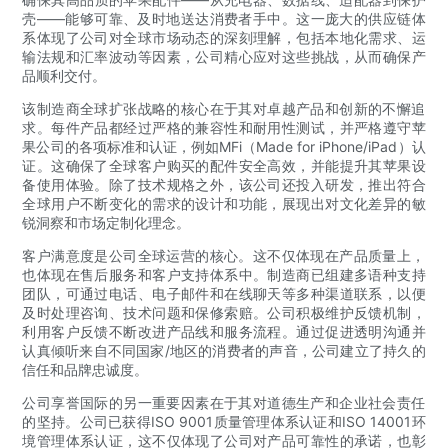
壳——能够可靠、及时地送达消费者手中。这一庞大的供应链体
系体现了公司对全球市场动态的深刻理解，包括本地化需求、运
输法规和汇率波动等因素，公司精心应对这些挑战，从而确保产
品顺利交付。
该制造商全球扩张战略的核心在于其对卓越产品和创新的不懈追
求。每件产品都经过严格的兼容性和耐用性测试，并严格遵守苹
果公司的各项标准和认证，例如MFi（Made for iPhone/iPad）认
证。这确保了全球客户购买的配件安全高效，并能提升其苹果设
备使用体验。除了技术规格之外，该公司还投入研发，推出符合
全球用户不断变化的需求的设计和功能，展现出对文化差异的敏
锐洞察和市场定制化理念。
客户满意度是公司全球运营的核心。这不仅体现在产品质量上，
也体现在售后服务和客户支持体系中。制造商已组建多语种支持
团队，可通过电话、电子邮件和在线聊天等多种渠道联系，以便
及时处理咨询、技术问题和保修索赔。公司积极维护反馈机制，
利用客户反馈不断改进产品线和服务流程。通过促进透明沟通并
认真倾听来自不同国家/地区的消费者的声音，公司建立了持久的
信任和品牌忠诚度。
公司享誉国际的另一重要因素在于其对道德生产和企业社会责任
的坚持。公司已获得ISO 9001质量管理体系认证和ISO 14001环
境管理体系认证，这不仅体现了公司对产品可靠性的承诺，也彰