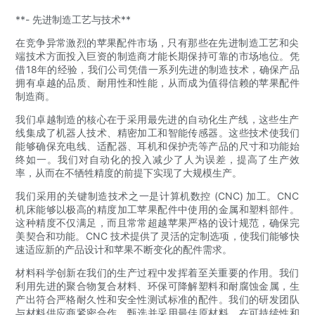
**- 先进制造工艺与技术**
在竞争异常激烈的苹果配件市场，只有那些在先进制造工艺和尖
端技术方面投入巨资的制造商才能长期保持可靠的市场地位。凭
借18年的经验，我们公司凭借一系列先进的制造技术，确保产品
拥有卓越的品质、耐用性和性能，从而成为值得信赖的苹果配件
制造商。
我们卓越制造的核心在于采用最先进的自动化生产线，这些生产
线集成了机器人技术、精密加工和智能传感器。这些技术使我们
能够确保充电线、适配器、耳机和保护壳等产品的尺寸和功能始
终如一。我们对自动化的投入减少了人为误差，提高了生产效
率，从而在不牺牲精度的前提下实现了大规模生产。
我们采用的关键制造技术之一是计算机数控 (CNC) 加工。CNC
机床能够以极高的精度加工苹果配件中使用的金属和塑料部件。
这种精度不仅满足，而且常常超越苹果严格的设计规范，确保完
美契合和功能。CNC 技术提供了灵活的定制选项，使我们能够快
速适应新的产品设计和苹果不断变化的配件需求。
材料科学创新在我们的生产过程中发挥着至关重要的作用。我们
利用先进的聚合物复合材料、环保可降解塑料和耐腐蚀金属，生
产出符合严格耐久性和安全性测试标准的配件。我们的研发团队
与材料供应商紧密合作，甄选并采用最佳原材料，在可持续性和