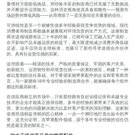
量维持方面面临挑战，而经验丰富的制造商已经克服了无数挑战
并不断提升运营能力。这种历史视角使其具备前瞻性——预测市
场趋势并降低风险——从而增添了一层无形却至关重要的信任。
可持续性是另一个能够凭借多年经验获得竞争优势的领域。现代
消费者和制造商都越来越重视对环境负责的生产方式。这家制造
商在该领域拥有近二十年的经验，已将环保工艺融入生产流程，
在不影响产品卓越品质的前提下，最大限度地减少浪费并降低碳
足迹。这不仅符合全球标准，也吸引了那些寻求道德合作伙伴
的、具有社会责任感的买家。
这些因素——精湛的技术、严格的质量保证、牢固的客户关系、
创新能力、运营韧性和环境责任感——的累积效应，构建了一种
难以复制的信任基础。对于希望采购苹果配件的企业和零售商而
言，与一家拥有18年专业经验的制造商合作，能够确保每个组件
都达到最高标准。
在供应商林立的市场中，只有那些拥有良好业绩记录和卓越专业
技术的企业才能真正值得信赖。多年的经验积累带来了高效的运
营、更出色的问题解决能力以及对客户需求的深刻理解。这家制
造商凭借精益求精的匠心精神，一步一个脚印地打造出如今的声
誉，这充分证明，在苹果配件领域，源于多年专业经验的信任仍
然是最宝贵的财富之一。