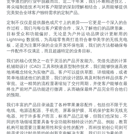
竞争激烈的行业中脱颖而出。近二十年来，我们不断精进技艺，
将尖端制造技术与对客户期望的深刻理解相结合，从而能够提供
完美契合全球客户独特需求的定制产品。
定制不仅仅是提供颜色或尺寸上的差异——它更是一个深入的合
作过程，我们与每位客户紧密合作，深入了解他们的品牌形象、
目标受众和功能偏好。无论是为户外运动品牌设计更耐用的
Lightning 数据线，为高端零售商打造符合奢华美学的无线充电
板，还是为注重环保的企业开发环保包装，我们的方法都确保每
一件配件不仅满足，而且超越特定的业务目标。
我们的核心优势之一在于灵活的产品开发能力。凭借先进的计算
机辅助设计 (CAD) 工具和快速原型制作技术，我们能够快速高效
地将概念转化为实物产品。客户可以提供草图、详细规格，或者
简单地描述他们的愿景，我们的设计团队将及时制作样品供客户
审批。这一精简的流程显著缩短了交付周期，并使客户能够在最
终生产前对产品功能进行微调，从而确保最终产品完全符合他们
的预期。
我们丰富的产品目录涵盖了各种苹果兼容配件，包括但不限于充
电线、电源适配器、手机壳、屏幕保护膜、耳机保护套和无线充
电器。对于许多客户而言，标准产品已足够，但我们也深知，不
同的市场领域需要具备专业功能和独特设计的产品。例如，教育
机构可能需要注重耐用性和安全性的配件，而科技初创公司则可
能寻求设计时尚简约的创新充电解决方案。我们引以为豪的是，