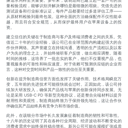
懈追求同样至关重要。多年来，该制造商已建立起一套严苛的质
量检验流程，能够识别并解决哪怕是最细微的瑕疵。凭借先进的
测试设备和行业标准认证，每件产品都要经过多道评估工序——
从原材料检验到最终包装。这种全面的方法确保配件不仅性能卓
越，而且符合安全规范，从而保护最终用户在苹果设备上的投
资。
建立信任的关键在于制造商与客户及终端消费者之间的关系。凭
借近二十年的行业经验，该公司已在全球范围内构建起强大的合
作伙伴网络。其声誉建立在持续沟通、透明的生产流程以及以客
户为先的理念之上，并始终倾听客户反馈，做出相应调整。随着
时间的推移，这培养了一批忠实的客户，他们不仅重视产品，也
重视服务的可靠性和响应速度。对于依赖可预测供应链的企业而
言，这种对交货时间和产品一致性的信任至关重要。
创新在提升制造商信誉方面也发挥了关键作用。技术格局瞬息万
变，五年前的先进技术可能很快就会过时。正因如此，该公司持
续加大研发投入，确保其产品线与苹果的创新保持同步发展。无
论是采用 USB-C PD 等新型充电协议，还是整合尖端材料以提升
耐用性和美观性，制造商始终致力于保持领先地位，这让合作伙
伴确信其产品始终具有竞争力和市场价值。
此外，在该细分市场中长久发展象征着制造商的韧性和可靠性。
十八年的历史证明了其在各种行业周期、经济波动和不断变化的
消费者需求中始终保持稳步增长。新兴公司可能在规模扩张或质