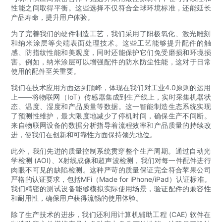
性能之间取得平衡。这些选择不仅符合全球环境标准，还能延长
产品寿命，提升用户体验。
为了完善我们的硬件制造工艺，我们采用了阳极氧化、激光雕刻
和纳米涂层等尖端表面处理技术。这些工艺能够提升配件的触
感、防指纹性能和美观度，同时还能保护它们免受磨损和环境损
害。例如，纳米涂层可以增强配件的防水防尘性能，这对于日常
使用的配件至关重要。
我们在技术应用方面达到顶峰，体现在我们对工业4.0原则的运用
上——将物联网（IoT）传感器集成到生产线上，实时采集机器状
态、温度、湿度和产品质量等数据。这一智能制造生态系统实现
了预测性维护，最大限度地减少了停机时间，确保生产不间断。
来自物联网设备的数据分析指导着流程效率和产品质量的持续改
进，使我们在创新和可靠性方面保持领先地位。
此外，我们先进的质量控制系统贯穿整个生产周期。通过自动光
学检测 (AOI)、X射线成像和超声波检测，我们对每一件配件进行
肉眼不可见的缺陷检测。这种严苛的质量保证完全符合苹果公司
严格的认证要求，包括MFi（Made for iPhone/iPad）认证标准。
我们精密的测试设备能够模拟实际使用场景，验证配件的兼容性
和耐用性，确保用户获得流畅的使用体验。
除了生产技术的进步，我们还利用计算机辅助工程 (CAE) 软件在