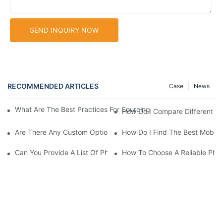
SEND INQUIRY NOW
RECOMMENDED ARTICLES
Case
News
What Are The Best Practices For Sourcing Phone Cover With Ho
How Do I Compare Different P
Are There Any Custom Options Available For Phone Case With H
How Do I Find The Best Mobile
Can You Provide A List Of Phone Case With Holder Suppliers I
How To Choose A Reliable Pho