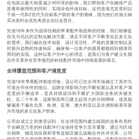
化包装以最大程度减少对环境的影响，我们帮助客户在确保产品
质量和耐用性的同时，实现绿色环保目标。这些选项尤其受到以
千禧一代和Z世代为目标客户群的客户的青睐，因为他们在做出购
买决策时会优先考虑企业社会责任。
凭借18年来作为值得信赖的苹果配件制造商的经验，我们能够提
供无与伦比的定制化解决方案，满足不同客户不断变化且多元化
的需求。我们融合技术创新、设计灵活性、严格的质量控制以及
对新兴趋势的快速响应，确保每一位客户的愿景都能得到精准而
周到的实现。这种以客户为中心的理念，是我们与客户建立长期
合作关系并在竞争激烈的科技配件市场中持续发展的基石。
全球覆盖范围和客户满意度
凭借18年苹果配件制造经验，该公司已在全球市场确立了其作为
可靠合作伙伴的地位。品牌全球影响力的不断拓展以及对客户满
意度的不懈追求，是其持续成功和不断扩大国际业务的关键支
柱。近二十年来，这家制造商已建立起强大的分销网络，使其能
够服务于遍布北美、欧洲、亚洲、澳大利亚以及非洲和南美等新
兴市场的多元化客户群体。
公司自成立之初便意识到，在全球范围内建立稳固的业务布局对
于在瞬息万变的科技配件行业保持竞争力至关重要。通过与区域
分销商、物流供应商和零售连锁店建立战略合作伙伴关系，公司
确保其高品质的苹果配件——从充电器、数据线、适配器到保护