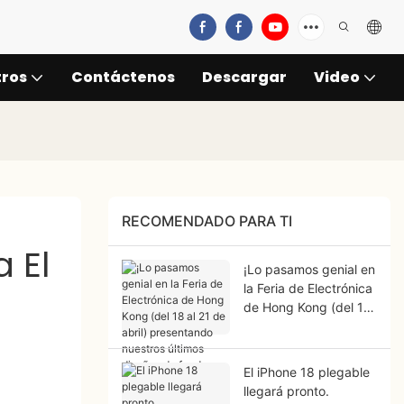
tros
Contáctenos
Descargar
Video
RECOMENDADO PARA TI
El 
¡Lo pasamos genial en
la Feria de Electrónica
de Hong Kong (del 18
al 21 de abril)
presentando nuestros
últimos diseños de
El iPhone 18 plegable
fundas para iPhone
llegará pronto.
18!