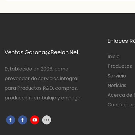
Enlaces R
Ventas.Garona@Beelan.Net
Inicio
Productos
Establecido en 2006, como
Servicio
proveedor de servicios integral
Noticias
para Productos R&D, compras,
Acerca de 
producción, embalaje y entrega.
Contácten