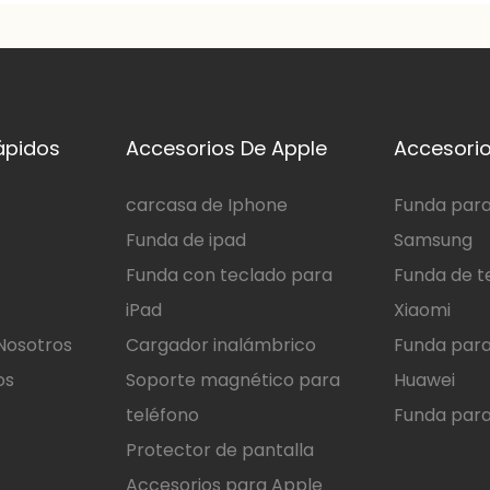
ápidos
Accesorios De Apple
Accesorio
carcasa de Iphone
Funda para
Funda de ipad
Samsung
Funda con teclado para
Funda de t
iPad
Xiaomi
Nosotros
Cargador inalámbrico
Funda para
os
Soporte magnético para
Huawei
teléfono
Funda para
Protector de pantalla
Accesorios para Apple