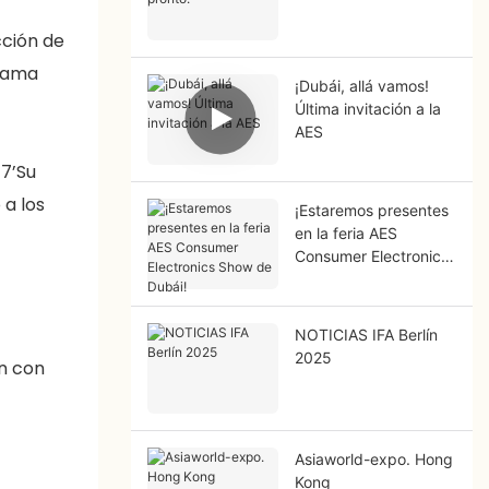
cción de
 gama
¡Dubái, allá vamos!
Última invitación a la
AES
17’Su
 a los
¡Estaremos presentes
en la feria AES
Consumer Electronics
Show de Dubái!
NOTICIAS IFA Berlín
2025
ón con
Asiaworld-expo. Hong
Kong