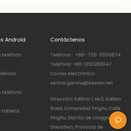
s Android
Contáctenos
 teléfono
Teléfono :
+86-
755-33510674
Teléfono: +86-13502816147
eléfono
Correo electrónico:
ventas.garona@beelan.net
 teléfono
Dirección: Edificio 1, No3, Kaitian
Road, Comunidad Pinghu, Calle
 tableta
Pinghu, Distrito de Longgang,
Shenzhen, Provincia de