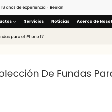
 18 años de experiencia - Beelan
uctos
Servicios
Noticias
Acerca de Noso
ndas para el iPhone 17
olección De Fundas Para 