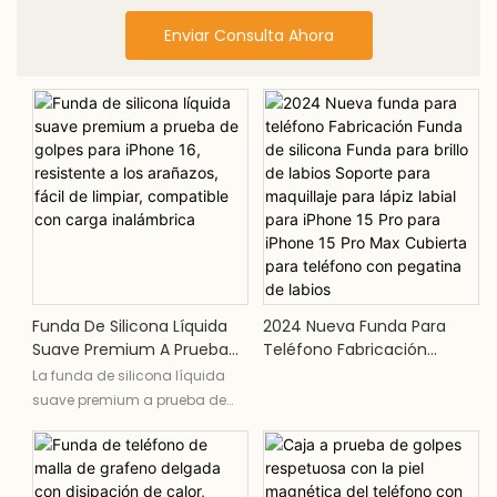
Enviar Consulta Ahora
Funda De Silicona Líquida
2024 Nueva Funda Para
Suave Premium A Prueba
Teléfono Fabricación
De Golpes Para IPhone 16,
Funda De Silicona Funda
La funda de silicona líquida
Resistente A Los Arañazos,
Para Brillo De Labios
suave premium a prueba de
Fácil De Limpiar,
Soporte Para Maquillaje
golpes para iPhone 16 ofrece la
Compatible Con Carga
Para Lápiz Labial Para
máxima protección con su
Inalámbrica
IPhone 15 Pro Para IPhone 15
diseño a prueba de golpes y
Pro Max Cubierta Para