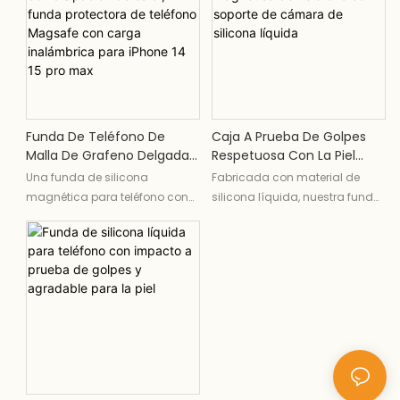
material resistente a los
Teléfono Con Pegatina De
arañazos. Su superficie fácil de
Labios
limpiar y su compatibilidad
con carga inalámbrica lo
convierten en la opción
perfecta para mantener su
teléfono seguro y elegante al
Funda De Teléfono De
Caja A Prueba De Golpes
mismo tiempo.
Malla De Grafeno Delgada
Respetuosa Con La Piel
Con Disipación De Calor,
Magnética Del Teléfono
Una funda de silicona
Fabricada con material de
Funda Protectora De
Con Soporte De Cámara
magnética para teléfono con
silicona líquida, nuestra funda
Teléfono Magsafe Con
De Silicona Líquida
orificios de disipación de calor,
para teléfono cuenta con una
Carga Inalámbrica Para
que tiene el efecto de enfriar el
textura suave y sedosa que se
IPhone 14 15 Pro Max
teléfono. Tiene una capa de
siente cómoda y segura en la
disipación de calor de grafeno
mano. El material también es
incorporada y orificios de
impermeable, fácil de limpiar,
disipación de calor en forma
resistente al polvo y a la
de panal, que pueden disipar el
suciedad, lo que lo convierte en
calor de manera efectiva, y su
una excelente opción para
marco flexible es fácil de
proteger su dispositivo del
instalar.
desgaste diario.