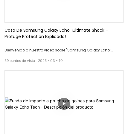
Caso De Samsung Galaxy Echo: ¡Ultimate Shock -
Protuge Protection Explicada!
Bienvenido a nuestro video sobre "Samsung Galaxy Echo:
Ultimate Shock -Prawido Impact Case Descripción". Si está
59
puntos de vista
2025
03
10
buscando una protección de primer nivel para su dispositivo,
este caso está diseñado para soportar las gotas e impactos
más difíciles, asegurando que su Galaxy Echo se mantenga
sano y sano. Únase a nosotros mientras exploramos sus
características innovadoras, incluida la durabilidad mejorada
y un diseño elegante que no’t Compromiso en el estilo. ¡No se
pierda descubrir cómo este caso puede elevar la protección de
su dispositivo!