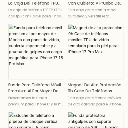
La Caja Del Teléfono TPU
Con Cubierta A Prueba De
Con El Soporte Para La Serie
Choque De Kickstand 9H
La caja de teléfono TPE TPU TPU
Esta caja de telefonía móvil
IPhone 17
Case De Carga Magnética
con tpu con Holder para iPhone
duradera y versátil está
De Vidrio Templado A
17 Series ofrece protección
diseñada específicamente
Prueba De Agua Para
definitiva con su diseño a
para el iPhone 17 Pro Max, con
IPhone 17 Pro Max
prueba de choques y su
una parada de patada, una
construcción de materiales
cubierta a prueba de choques,
TPU. El soporte incorporado
un panel de vidrio templado
agrega conveniencia para
helado impermeable y
una visualización de manos
capacidades de carga
libres y garantiza que su iPhone
magnética. Ofreciendo
17 se mantenga seguro en todo
protección y conveniencia
momento
finales, este caso es el
Funda Para Teléfono Móvil
Magnet De Alta Protección
compañero perfecto para su
Premium Al Por Mayor De
9h Case De Teléfonos
dispositivo de alta tecnología
Fábrica Con Panel De Vidrio,
Móviles TPU De Vidrio
Presentamos la funda
Esta caja de teléfonos móviles
Cubierta Impermeable Y A
Templado Para La Piel Para
premium para iPhone 17 y 18 Pro
de alta calidad para el iPhone
Prueba De Golpes Con
IPhone 17 Pro Max
Max, disponible al por mayor.
17 Pro Max ofrece protección
Carga Magnética Para
Cuenta con un panel de vidrio
final con una combinación de
IPhone 17 18 Pro Max
resistente, diseño impermeable
un protector de pantalla de