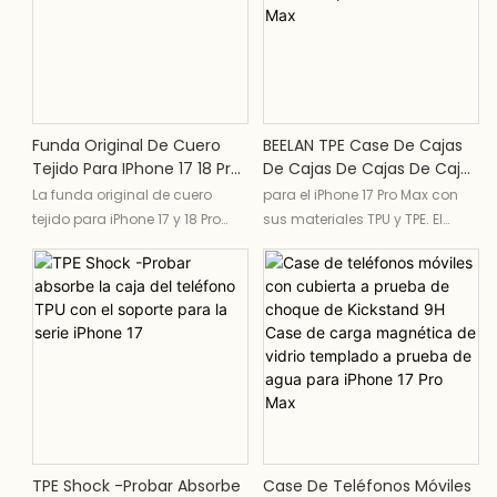
seguridad y tranquilidad a tu
valioso smartphone.
Funda Original De Cuero
BEELAN TPE Case De Cajas
Tejido Para IPhone 17 18 Pro
De Cajas De Cajas De Cajas
Max
De Cajas De Ballestas TPU
La funda original de cuero
para el iPhone 17 Pro Max con
TPU Para IPhone 17 Pro Max
tejido para iPhone 17 y 18 Pro
sus materiales TPU y TPE. El
Max combina estilo y
soporte de la cámara de metal
funcionalidad gracias a su
garantiza una durabilidad
material de cuero de primera
adicional, mientras que las
calidad y su intrincado diseño
fuertes salvaguardas de la
tejido. Esta elegante y resistente
construcción contra gotas e
funda ofrece una protección
impactos accidentales
óptima para tu dispositivo, a la
vez que añade un toque de
sofisticación a tu look diario.
TPE Shock -Probar Absorbe
Case De Teléfonos Móviles