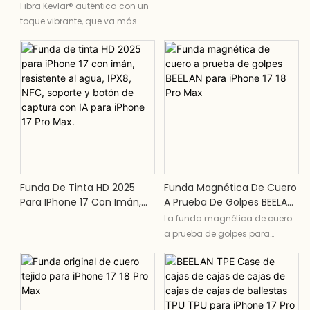
Max Y 18 Pro Max.
Golpes De Cristal Para
Fibra Kevlar® auténtica con un
IPhone 17 Pro Max Y IPhone
toque vibrante, que va más
17 Air.
allá del blanco y negro para
ofrecer tonos llamativos que
protegen tu iPhone 17 Pro Max y
18 Pro Max a la vez que
permiten que tu estilo brille.
Funda De Tinta HD 2025
Funda Magnética De Cuero
Para IPhone 17 Con Imán,
A Prueba De Golpes BEELAN
Resistente Al Agua, IPX8,
Para IPhone 17 18 Pro Max
La funda magnética de cuero
NFC, Soporte Y Botón De
a prueba de golpes para
Captura Con IA Para IPhone
iPhone 17 y 18 Pro Max ofrece
17 Pro Max.
una protección elegante para
tu dispositivo. Con un diseño a
prueba de golpes y cierre
magnético, esta funda brinda