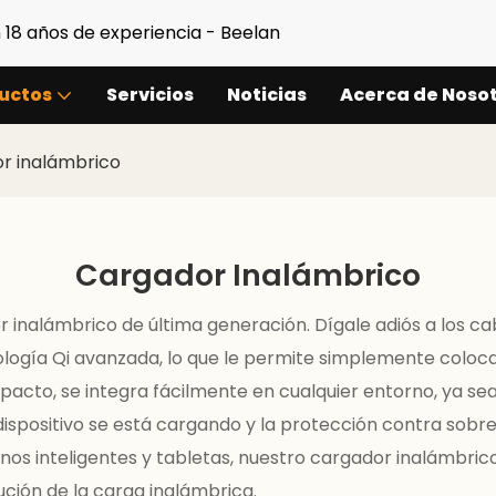
 18 años de experiencia - Beelan
uctos
Servicios
Noticias
Acerca de Noso
r inalámbrico
Cargador Inalámbrico
r inalámbrico de última generación. Dígale adiós a los c
nología Qi avanzada, lo que le permite simplemente coloc
to, se integra fácilmente en cualquier entorno, ya sea el
dispositivo se está cargando y la protección contra sobr
nos inteligentes y tabletas, nuestro cargador inalámbric
olución de la carga inalámbrica.