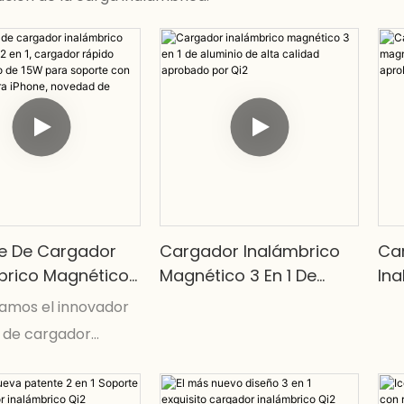
e De Cargador
Cargador Inalámbrico
Ca
brico Magnético
Magnético 3 En 1 De
In
, Cargador Rápido
Aluminio De Alta Calidad
Fu
amos el innovador
brico De 15W
Aprobado Por Qi2
Ap
 de cargador
oporte Con
rico magnético 2
e Para IPhone,
ueva patente de
d De 2024