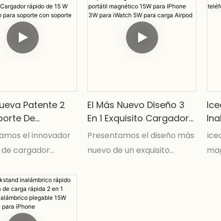
n cargador rápido
 diseñado para
Su exclusivo soporte
ión de pie de
ermite un uso
con manos libres
s se carga de
ueva Patente 2
El Más Nuevo Diseño 3
Ice
nalámbrica
porte De
En 1 Exquisito Cargador
In
or Inalámbrico
Inalámbrico Qi2 Portátil
Re
amos el innovador
Presentamos el diseño más
Ice
gnético
Magnético 15W Para
Ref
 de cargador
nuevo de un exquisito
mag
or Rápido De 15
IPhone 3W Para IWatch
Te
rico Qi2 magnético
cargador inalámbrico Qi2
con
ámbrico Para
5W Para Carga Airpod
nueva patente de
magnético portátil 3 en 1,
15 
e Con Soporte
ue cuenta con un
con una capacidad de 15 W
acc
r rápido de 15 W y
para las series iPhone 13, 14,
enf