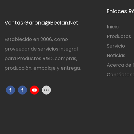
Simplifi
Enlaces R
carga, e
de ench
Ventas.Garona@Beelan.Net
Inicio
simplem
Productos
versátil
Establecido en 2006, como
Servicio
teléfono
proveedor de servicios integral
Noticias
parte po
para Productos R&D, compras,
teléfon
Acerca de 
producción, embalaje y entrega.
rápida 
Contácten
y cargu