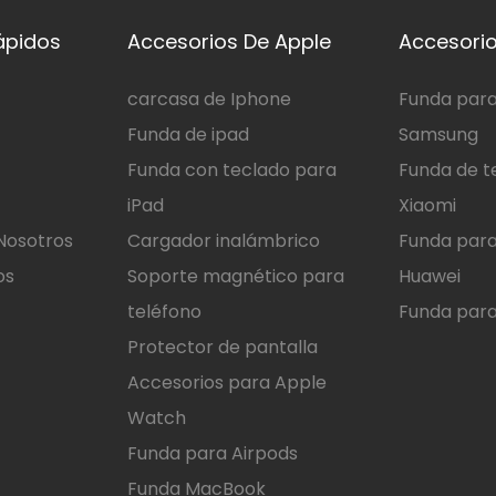
ca el proceso de
ápidos
Accesorios De Apple
Accesorio
limina la molestia
ufes y cables,
carcasa de Iphone
Funda para
ente coloque este
Funda de ipad
Samsung
 cargador de
Funda con teclado para
Funda de t
 inalámbrico en la
iPad
Xiaomi
sterior de su
o para una conexión
Nosotros
Cargador inalámbrico
Funda para
y segura, entretenga
os
Soporte magnético para
Huawei
e al mismo tiempo.
teléfono
Funda para
Protector de pantalla
Accesorios para Apple
Watch
Funda para Airpods
Funda MacBook