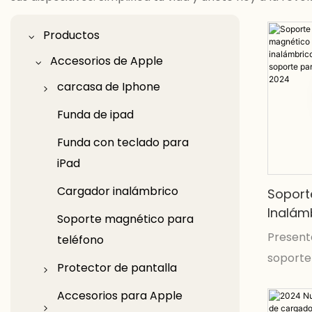
Productos
Accesorios de Apple
carcasa de Iphone
iPhone 17
Funda de ipad
Funda de teléfono
Funda con teclado para
transparente
iPad
Caja del teléfono con
Cargador inalámbrico
Soport
soporte
Inalám
Soporte magnético para
2 En 1
Present
Funda de silicona para
teléfono
Inalám
soporte
teléfono
Protector de pantalla
Para S
inalámb
Funda de cuero para
Soport
protector de pantalla
Accesorios para Apple
en 1, n
Noveda
teléfono