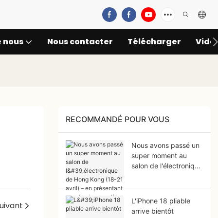
e nous
Nous contacter
Télécharger
Vidé
RECOMMANDÉ POUR VOUS
Nous avons passé un
super moment au
salon de l'électronique
de Hong Kong (18-21
avril) – en présentant
nos derniers modèles
L'iPhone 18 pliable
uivant
de coques pour
arrive bientôt
iPhone 18 !