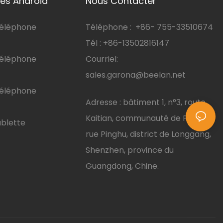
es Android
Nous Contacter
téléphone
Téléphone :
+86-
755-33510674
Tél : +86-13502816147
téléphone
Courriel:
sales.garona@beelan.net
téléphone
Adresse : bâtiment 1, n°3, route
Kaitian, communauté de Pinghu,
ablette
rue Pinghu, district de Longgang,
Shenzhen, province du
Guangdong, Chine.