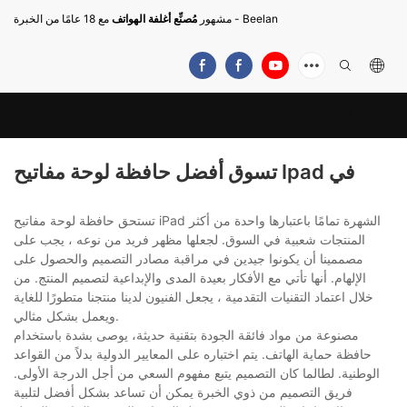
مع 18 عامًا من الخبرة - Beelan
مشهور
مُصنِّع أغلفة الهواتف
تسوق أفضل حافظة لوحة مفاتيح Ipad في
تستحق حافظة لوحة مفاتيح iPad الشهرة تمامًا باعتبارها واحدة من أكثر
المنتجات شعبية في السوق. لجعلها مظهر فريد من نوعه ، يجب على
مصممينا أن يكونوا جيدين في مراقبة مصادر التصميم والحصول على
الإلهام. أنها تأتي مع الأفكار بعيدة المدى والإبداعية لتصميم المنتج. من
خلال اعتماد التقنيات التقدمية ، يجعل الفنيون لدينا منتجنا متطورًا للغاية
ويعمل بشكل مثالي.
مصنوعة من مواد فائقة الجودة بتقنية حديثة، يوصى بشدة باستخدام
حافظة حماية الهاتف. يتم اختباره على المعايير الدولية بدلاً من القواعد
الوطنية. لطالما كان التصميم يتبع مفهوم السعي من أجل الدرجة الأولى.
فريق التصميم من ذوي الخبرة يمكن أن تساعد بشكل أفضل لتلبية