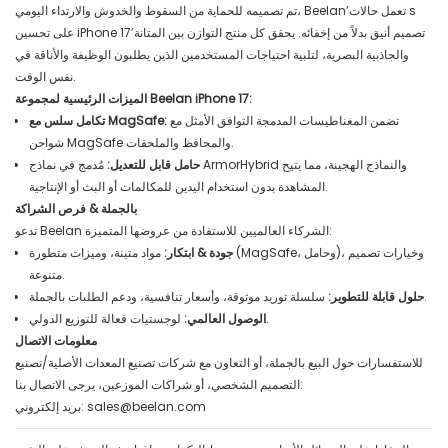
تم تصميمه للحماية من السقوط والخدوش والارتداء اليومي، Beelan’تعمل حالات s
على تحسين iPhone 17’تصميم أنيق بدلاً من إخفائه. يحقق كل منتج التوازن بين المتانة
والجاذبية البصرية، لتلبية احتياجات المستخدمين الذين يطلبون الوظيفة والأناقة في
نفس الوقت.
الميزات الرئيسية لمجموعة Beelan iPhone 17:
تضمن المغناطيسات المدمجة التوافق الأمثل مع
تكامل سلس مع MagSafe:
شواحن MagSafe والمحافظ والملحقات.
حامل قابل للتعديل:
مُدمج في نماذج ArmorHybrid والنماذج الهجينة، مما يتيح
المشاهدة بدون استخدام اليدين للمكالمات أو البث أو الإنتاجية.
بالجملة & فرص الشراكة
تدعو Beelan الشركاء العالميين للاستفادة من عروضها المتميزة:
جودة & ابتكار:
مواد متينة، وميزات متطورة (MagSafe، وحامل)، وخيارات تصميم
متنوعة.
سلسلة توريد موثوقة، وأسعار تنافسية، ودعم الطلبات بالجملة.
حلول قابلة للتطوير:
لوجستيات فعالة للتوزيع الدولي.
الوصول العالمي:
معلومات الاتصال
للاستفسارات حول البيع بالجملة، أو التعاون مع شركات تصنيع المعدات الأصلية/تصنيع
التصميم الشخصي، أو شراكات الموزعين، يرجى الاتصال بنا:
sales@beelan.com
بريد إلكتروني: