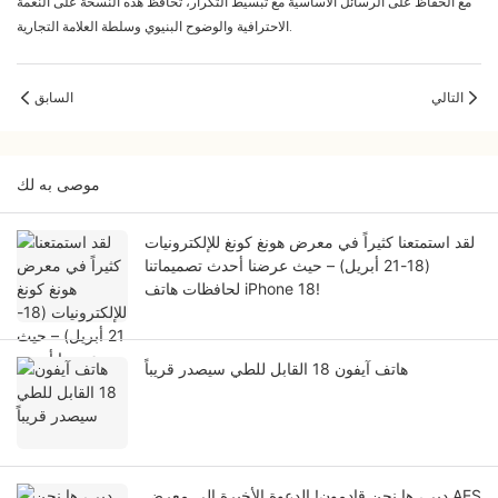
مع الحفاظ على الرسائل الأساسية مع تبسيط التكرار، تحافظ هذه النسخة على النغمة
الاحترافية والوضوح البنيوي وسلطة العلامة التجارية.
التالي
السابق
موصى به لك
لقد استمتعنا كثيراً في معرض هونغ كونغ للإلكترونيات
(18-21 أبريل) – حيث عرضنا أحدث تصميماتنا
لحافظات هاتف iPhone 18!
هاتف آيفون 18 القابل للطي سيصدر قريباً
دبي، ها نحن قادمون! الدعوة الأخيرة إلى معرض AES