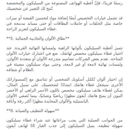
رسمًا فريدًا، فإنّ أغطية الهواتف المصنوعة من السيليكون والمخصصة
تُتيح لك التعبير عن شخصيتك.
قد تشمل خيارات التخصيص أيضًا إضافة مواد لتحسين القبضة أو ميزات
خاصة مثل الحلقات أو حاملات البطاقات أو حتى مساند مدمجة في
غطاء السيليكون لتعزيز الراحة.
**5. نطاق الألوان والجاذبية الجمالية**
تتميز أغطية السيليكون بألوانها الزاهية ولمساتها النهائية الفريدة. عند
اختيار غطاء سيليكون مخصص لهاتفك، ضع في اعتبارك خيارات الألوان
المتاحة. تقدم بعض الشركات تصاميم متدرجة الألوان أو متعددة الألوان،
ولمسات نهائية لامعة أو غير لامعة، وحتى مواد سيليكون مضيئة في
الظلام أو شفافة.
إن اختيار ألوان تُكمّل أسلوبك الشخصي أو تتناسق مع إكسسواراتك
الأخرى سيجعل غطاء هاتفك امتدادًا لشخصيتك. على سبيل المثال،
يمكن لغطاء هاتف سيليكون مخصص باللون الأحمر الزاهي أو الأخضر
النيون أن يمنح هاتفك آيفون مظهرًا رياضيًا وشبابيًا، بينما تُضفي الألوان
الباستيلية والألوان المحايدة مظهرًا أكثر رقة وأناقة.
**6. سهولة التنظيف والصيانة**
من الجوانب العملية التي يجب مراعاتها عند شراء غطاء سيليكون
لهاتف آيفون SE سهولة تنظيفه. يميل السيليكون إلى جذب الغبار