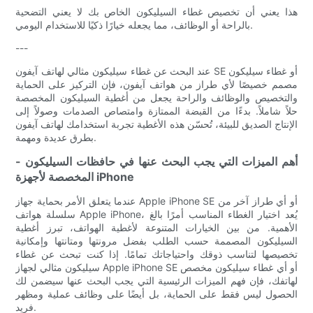
هذا يعني أن تخصيص غطاء السيليكون الخاص بك لا يعني التضحية
بالراحة أو الوظائف، مما يجعله خيارًا ذكيًا للاستخدام اليومي.
---
عند البحث عن غطاء سيليكون مثالي لهاتف آيفون SE أو غطاء سيليكون
مصمم خصيصًا لأي طراز من هواتف آيفون، فإن التركيز على الحماية
والتخصيص والوظائف والراحة يجعل من أغطية السيليكون المخصصة
حلاً شاملاً. بدءًا من القبضة الممتازة وامتصاص الصدمات وصولاً إلى
الإنتاج الصديق للبيئة، تُحسّن هذه الأغطية تجربة استخدامك لهاتف آيفون
بطرق عديدة ومهمة.
- أهم الميزات التي يجب البحث عنها في حافظات السيليكون
المخصصة لأجهزة iPhone
عندما يتعلق الأمر بحماية جهاز Apple iPhone SE أو أي طراز آخر من
سلسلة هواتف Apple iPhone، يُعد اختيار الغطاء المناسب أمرًا بالغ
الأهمية. من بين الخيارات المتنوعة لأغطية الهواتف، تبرز أغطية
السيليكون المصممة حسب الطلب بفضل مرونتها ومتانتها وإمكانية
تخصيصها لتناسب ذوقك واحتياجاتك تمامًا. إذا كنت تبحث عن غطاء
سيليكون مثالي لجهاز Apple iPhone SE أو أي غطاء سيليكون مخصص
لهاتفك، فإن فهم الميزات الرئيسية التي يجب البحث عنها سيضمن لك
الحصول ليس فقط على الحماية، بل أيضًا على وظائف عملية ومظهر
فريد.