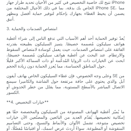
تتيح لك خاصية التخصيص في كثير من الأحيان تحديد طراز جهاز iPhone
الخاص بك بدقة، بما في ذلك الأجيال المختلفة من iPhone SE، مما
يضمن أن يحيط الغطاء بجهازك بإحكام لتوفير حماية أفضل ومظهر
أنيق.
3. امتصاص الصدمات والحماية
يُعدّ توفير الحماية أحد أهم الأسباب التي تدفع الناس إلى شراء أغطية
هواتف سيليكون مُصممة خصيصًا. يتميز السيليكون بطبيعته بقدرته
الفائقة على امتصاص الصدمات، حيث يعمل كوسادة لامتصاص السقوط
والارتطام. عند البحث عن أغطية هواتف سيليكون مُصممة خصيصًا،
ابحث عن الخيارات ذات الزوايا المُدعّمة أو ذات السماكة الأكبر قليلًا
حول المناطق الحساسة، مما يُعزز الحماية دون زيادة الحجم.
وعلى وجه الخصوص، فإن غطاء السيليكون الخاص بهاتف آيفون SE من
آبل والذي يحتوي على حافة مرتفعة حول الشاشة والكاميرا سيمنع
الاتصال المباشر بالأسطح المستوية، مما يقلل من خطر الخدوش أو
الكسور.
**4. خيارات التخصيص**
ما يُميّز أغطية الهواتف المصنوعة من السيليكون والمخصصة حقًا هو
إمكانية تخصيصها. يُقدّم العديد من البائعين والمصنّعين الآن خيارات
تخصيص متنوعة، تشمل الألوان والأنماط والنسيج، وحتى التصاميم
المنقوشة أو المطبوعة. سواءً أردتَ عرض اسمك، أو اقتباسًا مُفضّلًا، أو