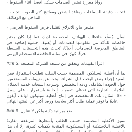
- زوايا معززة تمتص الصدمات بشكل أفضل أثناء السقوط
- فتحات دقيقة للسماعات ومنافذ الشحن ومفاتيح كتم الصوت لتجنب
التداخل مع الوظائف
- مقبض مانع للانزلاق لتقليل فرص السقوط العرضي
اسأل مُصنِّع حافظات الهواتف المخصصة لديك عما إذا كان يختبر
حافظاته للتأكد من مقاومتها للصدمات أو يُضيف حشوة إضافية في
المناطق المعرضة للصدمات. أحيانًا، تُحدث هذه التحسينات البسيطة
فرقًا كبيرًا في متانة الحافظة للاستخدام اليومي.
### 5. اقرأ التقييمات وتحقق من سمعة الشركة المصنعة
بما أن أغطية السيليكون المصممة حسب الطلب تتطلب استثمارًا، فمن
المفيد إجراء بعض البحث قبل الشراء. ابحث عن تقييمات المستخدمين
حول الجودة الشاملة، ودقة التخصيص، وسرعة استجابة خدمة العملاء.
العلامات التجارية التي تحظى بتقييمات إيجابية باستمرار - على سبيل
المثال، تلك المتخصصة في إنتاج أغطية سيليكون لهاتف آيفون SE -
عادةً ما توفر عملية طلب أكثر سلاسة ورضا أكبر عن المنتج النهائي.
### 6. ضع ميزانية ذكية ولكن لا تتنازل
تتميز الأغطية المصممة حسب الطلب بأسعارها المرتفعة مقارنةً
بالأغطية البلاستيكية أو السيليكونية المنتجة بكميات كبيرة، إلا أن هذا
السعر يضمن لك منتجًا فريدًا يعكس ذوقك ويوفر حماية ممتازة لهاتفك.