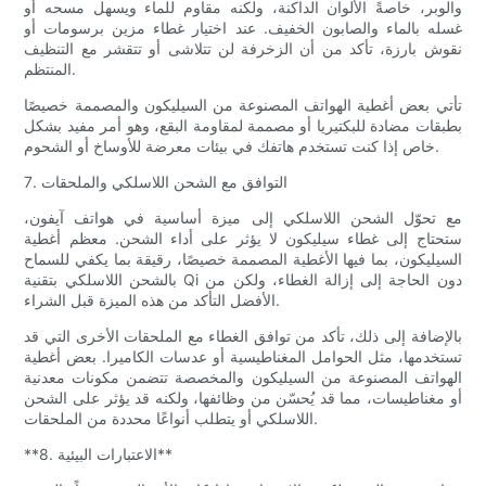
والوبر، خاصةً الألوان الداكنة، ولكنه مقاوم للماء ويسهل مسحه أو
غسله بالماء والصابون الخفيف. عند اختيار غطاء مزين برسومات أو
نقوش بارزة، تأكد من أن الزخرفة لن تتلاشى أو تتقشر مع التنظيف
المنتظم.
تأتي بعض أغطية الهواتف المصنوعة من السيليكون والمصممة خصيصًا
بطبقات مضادة للبكتيريا أو مصممة لمقاومة البقع، وهو أمر مفيد بشكل
خاص إذا كنت تستخدم هاتفك في بيئات معرضة للأوساخ أو الشحوم.
7. التوافق مع الشحن اللاسلكي والملحقات
مع تحوّل الشحن اللاسلكي إلى ميزة أساسية في هواتف آيفون،
ستحتاج إلى غطاء سيليكون لا يؤثر على أداء الشحن. معظم أغطية
السيليكون، بما فيها الأغطية المصممة خصيصًا، رقيقة بما يكفي للسماح
بالشحن اللاسلكي بتقنية Qi دون الحاجة إلى إزالة الغطاء، ولكن من
الأفضل التأكد من هذه الميزة قبل الشراء.
بالإضافة إلى ذلك، تأكد من توافق الغطاء مع الملحقات الأخرى التي قد
تستخدمها، مثل الحوامل المغناطيسية أو عدسات الكاميرا. بعض أغطية
الهواتف المصنوعة من السيليكون والمخصصة تتضمن مكونات معدنية
أو مغناطيسات، مما قد يُحسّن من وظائفها، ولكنه قد يؤثر على الشحن
اللاسلكي أو يتطلب أنواعًا محددة من الملحقات.
**8. الاعتبارات البيئية**