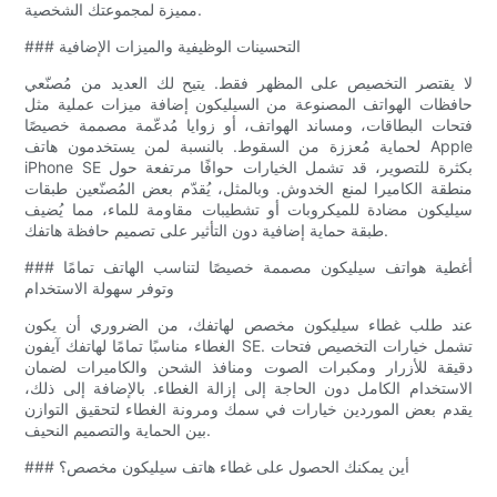
مميزة لمجموعتك الشخصية.
### التحسينات الوظيفية والميزات الإضافية
لا يقتصر التخصيص على المظهر فقط. يتيح لك العديد من مُصنّعي
حافظات الهواتف المصنوعة من السيليكون إضافة ميزات عملية مثل
فتحات البطاقات، ومساند الهواتف، أو زوايا مُدعّمة مصممة خصيصًا
لحماية مُعززة من السقوط. بالنسبة لمن يستخدمون هاتف Apple
iPhone SE بكثرة للتصوير، قد تشمل الخيارات حوافًا مرتفعة حول
منطقة الكاميرا لمنع الخدوش. وبالمثل، يُقدّم بعض المُصنّعين طبقات
سيليكون مضادة للميكروبات أو تشطيبات مقاومة للماء، مما يُضيف
طبقة حماية إضافية دون التأثير على تصميم حافظة هاتفك.
### أغطية هواتف سيليكون مصممة خصيصًا لتناسب الهاتف تمامًا
وتوفر سهولة الاستخدام
عند طلب غطاء سيليكون مخصص لهاتفك، من الضروري أن يكون
الغطاء مناسبًا تمامًا لهاتفك آيفون SE. تشمل خيارات التخصيص فتحات
دقيقة للأزرار ومكبرات الصوت ومنافذ الشحن والكاميرات لضمان
الاستخدام الكامل دون الحاجة إلى إزالة الغطاء. بالإضافة إلى ذلك،
يقدم بعض الموردين خيارات في سمك ومرونة الغطاء لتحقيق التوازن
بين الحماية والتصميم النحيف.
### أين يمكنك الحصول على غطاء هاتف سيليكون مخصص؟