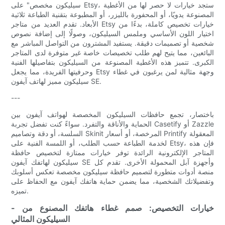
سيليكون مخصص" على Etsy، ستجد خيارات لا حصر لها من الأغطية
المصنوعة يدويًا، أو المحفورة بالليزر، أو المطبوعة بتقنية الطباعة ثلاثية
الأبعاد. تقدم العديد من متاجر Etsy خيارات تخصيص كاملة، بدءًا من
اختيار اللون الأساسي وملمس السيليكون، وصولًا إلى إضافة نصوص
شخصية أو تصميمات دقيقة. يستفيد المشترون من التواصل المباشر مع
البائعين، مما يتيح لهم طلب تخصيصات خاصة غير متوفرة لدى المتاجر
الكبرى. تتميز هذه الأغطية المصنوعة من السيليكون بتفاصيلها الفنية
وحرفيتها الفريدة، مما يجعل Etsy وجهة مثالية لمن يرغبون في غطاء
سيليكون مميز لهاتف آيفون SE.
---
باختصار، تجمع حافظات السيليكون المخصصة لهواتف آيفون بين
الحماية والأناقة والتفرد. سواءً كنت تفضل تجربة Casetify أو Zazzle
السلسة، أو دقة وتصاميم Skinit المرخصة، أو أسعار Printify المعقولة
لخدمة الطباعة حسب الطلب، أو اللمسة الفنية على Etsy، فإن هذه
المتاجر الإلكترونية الرائدة توفر خيارات ممتازة لتخصيص حافظة
سيليكون لهاتفك آيفون SE وأجهزة آبل المحمولة الأخرى. تقدم كل
منصة أدوات متطورة لتصميم حافظة سيليكون مخصصة تعكس أسلوبك
وتفضيلاتك الشخصية، مما يضمن حماية هاتفك آيفون مع الحفاظ على
تميزه.
- خيارات التخصيص: صمم غطاء هاتفك المصنوع من
السيليكون المثالي