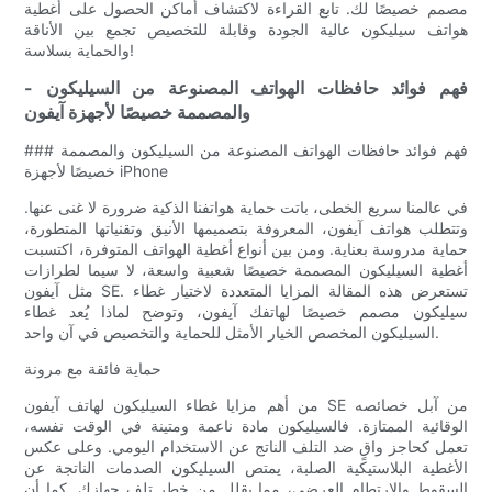
مصمم خصيصًا لك. تابع القراءة لاكتشاف أماكن الحصول على أغطية
هواتف سيليكون عالية الجودة وقابلة للتخصيص تجمع بين الأناقة
والحماية بسلاسة!
- فهم فوائد حافظات الهواتف المصنوعة من السيليكون
والمصممة خصيصًا لأجهزة آيفون
### فهم فوائد حافظات الهواتف المصنوعة من السيليكون والمصممة
خصيصًا لأجهزة iPhone
في عالمنا سريع الخطى، باتت حماية هواتفنا الذكية ضرورة لا غنى عنها.
وتتطلب هواتف آيفون، المعروفة بتصميمها الأنيق وتقنياتها المتطورة،
حماية مدروسة بعناية. ومن بين أنواع أغطية الهواتف المتوفرة، اكتسبت
أغطية السيليكون المصممة خصيصًا شعبية واسعة، لا سيما لطرازات
مثل آيفون SE. تستعرض هذه المقالة المزايا المتعددة لاختيار غطاء
سيليكون مصمم خصيصًا لهاتفك آيفون، وتوضح لماذا يُعد غطاء
السيليكون المخصص الخيار الأمثل للحماية والتخصيص في آن واحد.
حماية فائقة مع مرونة
من أهم مزايا غطاء السيليكون لهاتف آيفون SE من آبل خصائصه
الوقائية الممتازة. فالسيليكون مادة ناعمة ومتينة في الوقت نفسه،
تعمل كحاجز واقٍ ضد التلف الناتج عن الاستخدام اليومي. وعلى عكس
الأغطية البلاستيكية الصلبة، يمتص السيليكون الصدمات الناتجة عن
السقوط والارتطام العرضي، مما يقلل من خطر تلف جهازك. كما أن