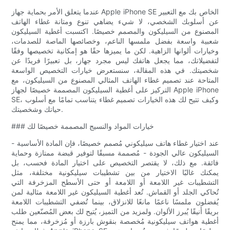
عندما يتعلق الأمر بحماية جهاز Apple iPhone SE الخاص بك مع التعبير
عن أسلوبك الشخصي، لا شيء يضاهي تنوع ومتانة غطاء الهاتف
المصنوع من السيليكون والمصمم خصيصًا. اكتسبت أغطية السيليكون
شعبية واسعة بفضل ملمسها الناعم، وخصائصها الماصة للصدمات،
وخيارات ألوانها الزاهية. لكن ما يميزها حقًا هو إمكانية تخصيصها وفقًا
لتفضيلاتك، مما يجعل هاتفك ليس مجرد جهاز، بل تعبيرًا فريدًا عن
شخصيتك. في هذه المقالة، سنستعرض خيارات التخصيص الواسعة
المتاحة عند تصميم غطاء الهاتف المثالي المصنوع من السيليكون، مع
التركيز على أغطية السيليكون المصممة خصيصًا لجهاز Apple iPhone
SE، وكيف تتيح لك هذه الخيارات تصميم غطاء يتناسب تمامًا مع أسلوب
حياتك وشخصيتك.
### خيارات المواد والنسيج المصممة خصيصًا لك
عند اختيار غطاء هاتف سيليكوني مُصمم خصيصًا، فإن المادة الأساسية -
السيليكون عالي الجودة - مُصممة مسبقًا لتوفير قبضة ممتازة وحماية
فائقة. مع ذلك، لا يقتصر التخصيص على اختيار المادة فحسب، بل
يمكنك غالبًا الاختيار من بين تشطيبات سيليكونية مختلفة، مثل
التشطيبات غير اللامعة أو اللامعة أو حتى الأسطح المزخرفة التي
تُحاكي الجلد أو القماش. تُعد أغطية السيليكون غير اللامعة مثالية لمن
يُفضلون ملمسًا ناعمًا مانعًا للانزلاق، بينما تُضفي التشطيبات اللامعة
بريقًا أنيقًا يُبرز الألوان. ولمزيد من التميز، يُتيح لك بعض المُصنّعين طلب
أغطية هواتف سيليكونية مُخصصة بنقوش بارزة أو مُزخرفة، مما يمنح