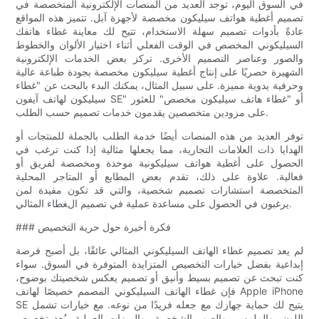
في السوق اليوم، توجد العديد من المنصات الإلكترونية المتخصصة في
تصميم أغطية هواتف سيليكون مخصصة لأجهزة آبل. تتميز هذه المواقع
عادةً بأدوات تصميم سهلة الاستخدام، تتيح لك معاينة غطاء هاتفك
السيليكوني المخصص في الوقت الفعلي أثناء اختيار الألوان والخطوط
والصور وعناصر التصميم الأخرى. تركز بعض الخدمات الإلكترونية
الشهيرة حصريًا على إنتاج أغطية سيليكون مخصصة بجودة طباعة عالية
وحرفية يدوية مميزة. على سبيل المثال، يمكنك البدء بالبحث عن "غطاء
سيليكون لهاتف آيفون SE" أو "غطاء هاتف سيليكون مخصص" للعثور
على مزودين متخصصين يقدمون خدمات تصميم حسب الطلب.
توفر العديد من هذه المنصات أيضًا خدمة الطلب بالجملة للمنتجات أو
الهدايا ذات العلامات التجارية، مما يجعلها مثالية إذا كنت ترغب في
الحصول على أغطية هواتف سيليكونية موحدة ومخصصة لفريق أو
فعالية. علاوة على ذلك، تقدم بعض المطابع أو المتاجر المحلية
المتخصصة استشارات تصميم شخصية، والتي قد تكون مفيدة لمن
يرغبون في الحصول على مساعدة عملية في تصميم الغطاء المثالي.
### فكرة أخيرة حول حرية التخصيص
لم يعد تصميم غطاء الهاتف السيليكوني المثالي عائقًا، بل أصبح فرصة
إبداعية بفضل خيارات التخصيص المتزايدة المتوفرة في السوق. سواء
كنت تبحث عن تصميم بسيط وأنيق أو تصميم يعكس شخصيتك بوضوح،
فإن غطاء الهاتف السيليكوني المصمم خصيصًا لهاتف Apple iPhone
SE يتيح لك حماية جهازك مع جعله فريدًا من نوعه. مع خيارات تشمل
اللون، والملمس، والصور الشخصية، والميزات العملية، يُعد تخصيص