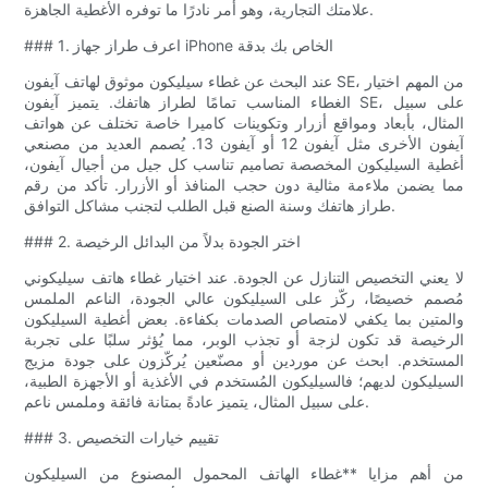
علامتك التجارية، وهو أمر نادرًا ما توفره الأغطية الجاهزة.
### 1. اعرف طراز جهاز iPhone الخاص بك بدقة
عند البحث عن غطاء سيليكون موثوق لهاتف آيفون SE، من المهم اختيار
الغطاء المناسب تمامًا لطراز هاتفك. يتميز آيفون SE، على سبيل
المثال، بأبعاد ومواقع أزرار وتكوينات كاميرا خاصة تختلف عن هواتف
آيفون الأخرى مثل آيفون 12 أو آيفون 13. يُصمم العديد من مصنعي
أغطية السيليكون المخصصة تصاميم تناسب كل جيل من أجيال آيفون،
مما يضمن ملاءمة مثالية دون حجب المنافذ أو الأزرار. تأكد من رقم
طراز هاتفك وسنة الصنع قبل الطلب لتجنب مشاكل التوافق.
### 2. اختر الجودة بدلاً من البدائل الرخيصة
لا يعني التخصيص التنازل عن الجودة. عند اختيار غطاء هاتف سيليكوني
مُصمم خصيصًا، ركّز على السيليكون عالي الجودة، الناعم الملمس
والمتين بما يكفي لامتصاص الصدمات بكفاءة. بعض أغطية السيليكون
الرخيصة قد تكون لزجة أو تجذب الوبر، مما يُؤثر سلبًا على تجربة
المستخدم. ابحث عن موردين أو مصنّعين يُركّزون على جودة مزيج
السيليكون لديهم؛ فالسيليكون المُستخدم في الأغذية أو الأجهزة الطبية،
على سبيل المثال، يتميز عادةً بمتانة فائقة وملمس ناعم.
### 3. تقييم خيارات التخصيص
من أهم مزايا **غطاء الهاتف المحمول المصنوع من السيليكون