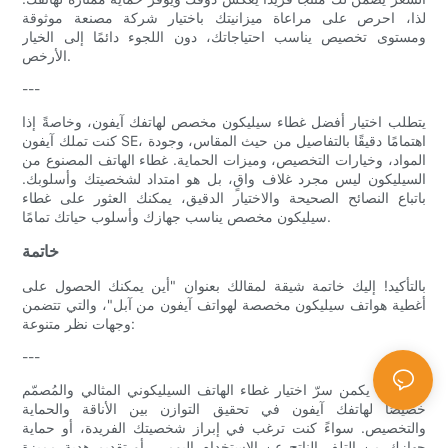
لذا، احرص على مراعاة ميزانيتك باختيار شركة مصنعة موثوقة
ومستوى تخصيص يناسب احتياجاتك، دون اللجوء دائمًا إلى الخيار
الأرخص.
---
يتطلب اختيار أفضل غطاء سيليكون مخصص لهاتفك آيفون، وخاصةً إذا
كنت تملك آيفون SE، اهتمامًا دقيقًا بالتفاصيل من حيث المقاس، وجودة
المواد، وخيارات التخصيص، وميزات الحماية. غطاء الهاتف المصنوع من
السيليكون ليس مجرد غلاف واقٍ، بل هو امتداد لشخصيتك وأسلوبك.
باتباع النصائح الصحيحة والاختيار الدقيق، يمكنك العثور على غطاء
سيليكون مخصص يناسب جهازك وأسلوب حياتك تمامًا.
خاتمة
بالتأكيد! إليك خاتمة شيقة لمقالك بعنوان "أين يمكنك الحصول على
أغطية هواتف سيليكون مخصصة لهواتف آيفون من آبل"، والتي تتضمن
وجهات نظر متنوعة:
---
باختصار، يكمن سرّ اختيار غطاء الهاتف السيليكوني المثالي والمُصمّم
خصيصًا لهاتفك آيفون في تحقيق التوازن بين الأناقة والحماية
والتخصيص. سواءً كنت ترغب في إبراز شخصيتك الفريدة، أو حماية
جهازك من التلف الناتج عن الاستخدام اليومي، أو تقديم هدية مميزة