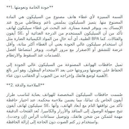
**1. جودة الخامة ونعومتها**
السمة المميزة لأي غطاء هاتف مصنوع من السيليكون هي المادة
المصنوع منها. يتميز السيليكون بملمس ناعم ومطاطي مريح عند
الإمساك به، ويوفر قبضة ممتازة. عند البحث عن غطاء سيليكون لهاتف
آيفون SE، تأكد من أن السيليكون المستخدم من الدرجة الغذائية أو
الطبية، أي أنه خالٍ من المواد الكيميائية الضارة مثل BPA والفثالات. كما
أن استخدام سيليكون عالي الجودة يعني أن الغطاء أكثر متانة، وأقل
عرضة للتشقق أو الاصفرار مع مرور الوقت، ويوفر امتصاصًا أفضل
للصدمات عند السقوط والارتطام.
تميل حافظات الهواتف المصنوعة من السيليكون عالي الجودة إلى
الحفاظ على نعومتها ومرونتها حتى بعد الاستخدام المطول، وهو أمر بالغ
الأهمية لوضع هاتفك وإخراجه من الجيوب أو الحقائب دون عناء.
**2. الملاءمة والدقة**
صُممت حافظات السيليكون المخصصة للهواتف بعناية لتناسب طراز
آيفون الخاص بك تمامًا، مما يضمن ملاءمة محكمة. عند اختيار حافظة
سيليكون لهاتف آيفون SE، تأكد من توافقها التام مع أبعاد الهاتف، وأنها
تتيح سهولة الوصول إلى المنافذ والأزرار والكاميرا. تُعد الفتحات الدقيقة
مهمة لتتمكن من شحن هاتفك، وتوصيل سماعات الرأس (إن وجدت)،
واستخدام زر كتم الصوت دون الحاجة إلى إزالة الحافظة.