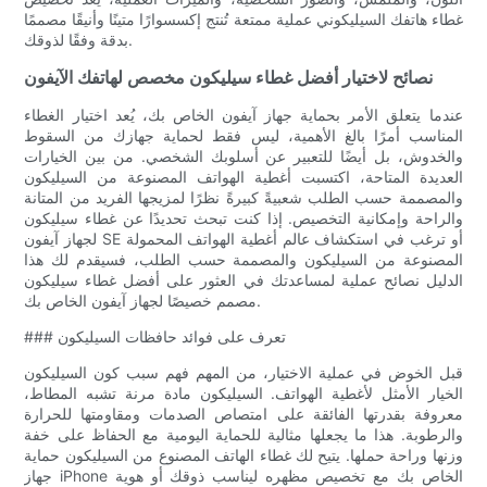
غطاء هاتفك السيليكوني عملية ممتعة تُنتج إكسسوارًا متينًا وأنيقًا مصممًا
بدقة وفقًا لذوقك.
نصائح لاختيار أفضل غطاء سيليكون مخصص لهاتفك الآيفون
عندما يتعلق الأمر بحماية جهاز آيفون الخاص بك، يُعد اختيار الغطاء
المناسب أمرًا بالغ الأهمية، ليس فقط لحماية جهازك من السقوط
والخدوش، بل أيضًا للتعبير عن أسلوبك الشخصي. من بين الخيارات
العديدة المتاحة، اكتسبت أغطية الهواتف المصنوعة من السيليكون
والمصممة حسب الطلب شعبيةً كبيرةً نظرًا لمزيجها الفريد من المتانة
والراحة وإمكانية التخصيص. إذا كنت تبحث تحديدًا عن غطاء سيليكون
لجهاز آيفون SE أو ترغب في استكشاف عالم أغطية الهواتف المحمولة
المصنوعة من السيليكون والمصممة حسب الطلب، فسيقدم لك هذا
الدليل نصائح عملية لمساعدتك في العثور على أفضل غطاء سيليكون
مصمم خصيصًا لجهاز آيفون الخاص بك.
### تعرف على فوائد حافظات السيليكون
قبل الخوض في عملية الاختيار، من المهم فهم سبب كون السيليكون
الخيار الأمثل لأغطية الهواتف. السيليكون مادة مرنة تشبه المطاط،
معروفة بقدرتها الفائقة على امتصاص الصدمات ومقاومتها للحرارة
والرطوبة. هذا ما يجعلها مثالية للحماية اليومية مع الحفاظ على خفة
وزنها وراحة حملها. يتيح لك غطاء الهاتف المصنوع من السيليكون حماية
جهاز iPhone الخاص بك مع تخصيص مظهره ليناسب ذوقك أو هوية