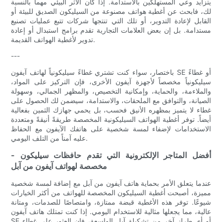
يتزايد وعي المستهلكين بالاستدامة. إذا كان الأثر البيئي مهماً بالنسبة
لك، فابحث عن أغطية هواتف مصنوعة من السيليكون الصديق للبيئة أو
القابل لإعادة التدوير، أو تلك التي تنتجها شركات تتبع عمليات تصنيع
مستدامة. بل إن بعض العلامات التجارية تقدم برامج استبدال أو إعادة
تدوير لأغطية الهواتف القديمة.
---
باختصار، سواء كنت تشتري غطاءً سيليكونياً لهاتف آيفون SE أو غطاءً
سيليكونياً مخصصاً لأجهزة آيفون الأخرى، فإن التركيز على المواد،
والملاءمة، والحماية، وإمكانية التخصيص، والمظهر الجمالي، وسهولة
الصيانة، والتوافق مع الملحقات، والاستدامة، سيضمن لك الحصول على
غطاء لا يتميز بمظهره الأنيق فحسب، بل يحمي جهازك الثمين بفعالية
أيضاً. توفر أغطية الهواتف السيليكونية المخصصة طريقةً أنيقةً ومتعددة
الاستخدامات لإضفاء لمسة شخصية على هاتفك الآيفون مع الحفاظ
عليه آمناً من التلف اليومي.
- أفضل المتاجر الإلكترونية التي تقدم حافظات سيليكون
مخصصة لهواتف آيفون من آبل
عندما يتعلق الأمر بحماية هاتف آيفون من آبل مع إضافة لمسة شخصية
مميزة، أصبحت أغطية السيليكون المخصصة للهواتف من أكثر الخيارات
شيوعًا. توفر هذه الأغطية قبضة ممتازة، وامتصاصًا للصدمات، ومتانة
عالية، مما يجعلها مثالية للاستخدام اليومي. إذا كنت تمتلك هاتف آيفون
SE أو أي طراز آخر من تشكيلة آبل الواسعة، فإن العثور على غطاء