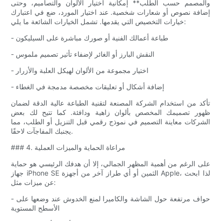
والمصمم حسب الطلب** إمكانية اختيار الألوان والتصاميم، وحتى
إضافة نصوص أو شعارات شخصية. عند اختيار المورد، ضع في اعتبارك
خيارات التخصيص التي يقدمها. تشمل الخيارات الشائعة ما يلي:
- طباعة أعمالك الفنية أو صورك مباشرة على السيليكون
- النقش البارز أو الغائر لإضفاء تأثير تصميم ملموس
- اختيار مجموعة من الألوان لهيكل العلبة والأزرار
- إضافة أشكال أو تعليقات مخصصة مدمجة في الغطاء
تأكد من استخدام الشركة المصنعة لتقنية الطباعة عالية الدقة لضمان
ظهور تصميمك المخصص بألوان زاهية ودافئة. كما تتيح لك بعض
الشركات معاينة التصميم في نموذج رقمي قبل التنزيل أو الطلب، مما
يجنبك المفاجآت لاحقًا.
### 4. مراعاة الحماية والميزات العملية
على الرغم من أهمية المظهر الجمالي، إلا أن هدفك الرئيسي هو حماية
جهاز iPhone SE الثمين أو أي طراز آخر من أجهزة Apple، لذا ابحث
عن ميزات مثل:
- حواف مرتفعة حول الشاشة والكاميرا لمنع الخدوش عند وضعها على
الأسطح المستوية