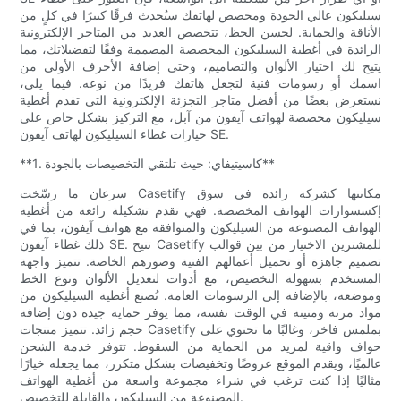
سيليكون عالي الجودة ومخصص لهاتفك سيُحدث فرقًا كبيرًا في كلٍ من
الأناقة والحماية. لحسن الحظ، تتخصص العديد من المتاجر الإلكترونية
الرائدة في أغطية السيليكون المخصصة المصممة وفقًا لتفضيلاتك، مما
يتيح لك اختيار الألوان والتصاميم، وحتى إضافة الأحرف الأولى من
اسمك أو رسومات فنية لتجعل هاتفك فريدًا من نوعه. فيما يلي،
نستعرض بعضًا من أفضل متاجر التجزئة الإلكترونية التي تقدم أغطية
سيليكون مخصصة لهواتف آيفون من آبل، مع التركيز بشكل خاص على
خيارات غطاء السيليكون لهاتف آيفون SE.
**1. كاسيتيفاي: حيث تلتقي التخصيصات بالجودة**
سرعان ما رسّخت Casetify مكانتها كشركة رائدة في سوق
إكسسوارات الهواتف المخصصة. فهي تقدم تشكيلة رائعة من أغطية
الهواتف المصنوعة من السيليكون والمتوافقة مع هواتف آيفون، بما في
ذلك غطاء آيفون SE. تتيح Casetify للمشترين الاختيار من بين قوالب
تصميم جاهزة أو تحميل أعمالهم الفنية وصورهم الخاصة. تتميز واجهة
المستخدم بسهولة التخصيص، مع أدوات لتعديل الألوان ونوع الخط
وموضعه، بالإضافة إلى الرسومات العامة. تُصنع أغطية السيليكون من
مواد مرنة ومتينة في الوقت نفسه، مما يوفر حماية جيدة دون إضافة
حجم زائد. تتميز منتجات Casetify بملمس فاخر، وغالبًا ما تحتوي على
حواف واقية لمزيد من الحماية من السقوط. تتوفر خدمة الشحن
عالميًا، ويقدم الموقع عروضًا وتخفيضات بشكل متكرر، مما يجعله خيارًا
مثاليًا إذا كنت ترغب في شراء مجموعة واسعة من أغطية الهواتف
المصنوعة من السيليكون والقابلة للتخصيص.