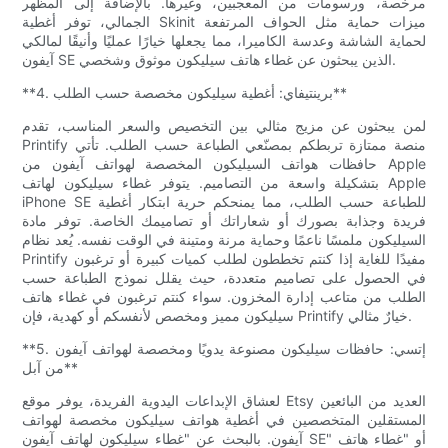
مرخصة، ورسومات من المعجبين، وغيرها. بالإضافة إلى المظهر
الجمالي، توفر أغطية Skinit ميزات حماية مثل الحواف المرتفعة
لحماية الشاشة وعدسة الكاميرا، مما يجعلها خيارًا عمليًا وأنيقًا لمالكي
آيفون SE الذين يبحثون عن غطاء هاتف سيليكون موثوق وشخصي.
**4. برينتيفاي: أغطية سيليكون مخصصة حسب الطلب**
لمن يبحثون عن مزيج مثالي بين التخصيص والسعر المناسب، تقدم
Printify منصة ممتازة تربطكم بمصنّعي الطباعة حسب الطلب. تأتي
حافظات هواتف السيليكون المخصصة لهواتف آيفون من Apple
بتشكيلة واسعة من التصاميم. يتوفر غطاء سيليكون لهاتف Apple
iPhone SE للطباعة حسب الطلب، مما يمنحكم حرية ابتكار أغطية
فريدة وجذابة بصورك أو شعاراتك أو تصاميمك الخاصة. توفر مادة
السيليكون ملمسًا ناعمًا وحماية مرنة ومتينة في الوقت نفسه. يُعد نظام
Printify مفيدًا للغاية إذا كنتم تخططون لطلب كميات كبيرة أو ترغبون
في الحصول على تصاميم متعددة، حيث يقلل نموذج الطباعة حسب
الطلب من متاعب إدارة المخزون. سواء كنتم ترغبون في غطاء هاتف
سيليكون مميز ومخصص لأنفسكم أو كهدية، فإن Printify خيارٌ مثالي.
**5. إتسي: حافظات سيليكون مصنوعة يدويًا ومخصصة لهواتف آيفون
من آبل**
لعشاق الإبداعات اليدوية الفريدة، يوفر موقع Etsy العديد من البائعين
المستقلين المتخصصين في أغطية هواتف سيليكون مخصصة لهواتف
آيفون. بالبحث عن "غطاء سيليكون لهاتف آيفون SE" أو "غطاء هاتف