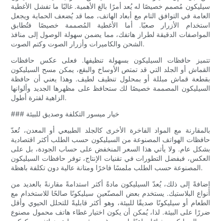
سيليكون مُصمم خصيصًا له يُعد أمرًا بالغ الأهمية. غالبًا ما تفشل الأغطية
العامة في التوافق التام مع أبعاد الهاتف، مما قد يُضعف الحماية ويجعل
استخدام الأزرار صعبًا. أما الأغطية المُصممة خصيصًا فتُطابق
المواصفات الدقيقة لطراز هاتفك، مما يضمن سهولة الوصول إلى منافذ
الشحن والكاميرات وأزرار الصوت وكتم الصوت.
تتميز حافظات السيليكون بسهولة تنظيفها. فعلى عكس حافظات
القماش أو الجلد التي قد تمتص الأوساخ والبقع، يمكن مسح السيليكون
بقطعة قماش مبللة أو بمحلول تنظيف لطيف. وهذا يعني أن حافظة
السيليكون المصممة خصيصًا لك ستحافظ على مظهرها الجديد وألوانها
الزاهية لفترة أطول.
### خيار ميسور التكلفة وصديق للبيئة
بالمقارنة مع المواد الفاخرة الأخرى كالجلد الطبيعي أو المعدن، تُعدّ
حافظات الهواتف المصنوعة من السيليكون حسب الطلب أكثر اقتصادية
بشكل عام. ولا يأتي هذا السعر المنخفض على حساب الجودة، بل على
العكس، فبفضل التطورات في تقنيات الإنتاج، توفر حافظات السيليكون
المصنوعة حسب الطلب ملمسًا فاخرًا ومتانة عالية دون تكلفة باهظة.
إضافةً إلى ذلك، يُعدّ السيليكون مادةً أكثر استدامةً مقارنةً بالعديد من
أنواع البلاستيك. يستخدم بعض المصنّعين سيليكونًا صالحًا للاستخدام مع
الطعام أو سيليكونًا صديقًا للبيئة، وهو أكثر قابليةً للتحلل الحيوي وأقل
ضررًا على البيئة. لذا، يُمكن أن يكون اختيار غطاء هاتف محمول مصنوع