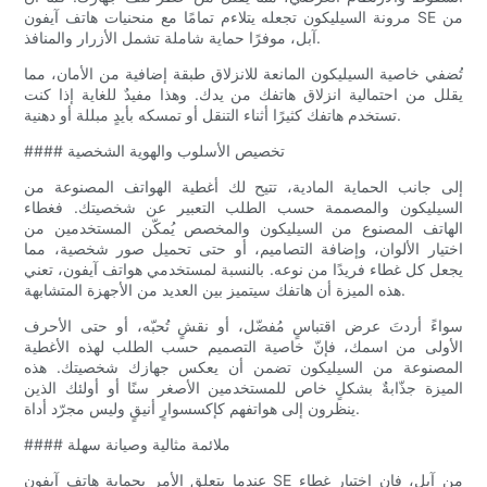
مرونة السيليكون تجعله يتلاءم تمامًا مع منحنيات هاتف آيفون SE من
آبل، موفرًا حماية شاملة تشمل الأزرار والمنافذ.
تُضفي خاصية السيليكون المانعة للانزلاق طبقة إضافية من الأمان، مما
يقلل من احتمالية انزلاق هاتفك من يدك. وهذا مفيدٌ للغاية إذا كنت
تستخدم هاتفك كثيرًا أثناء التنقل أو تمسكه بأيدٍ مبللة أو دهنية.
#### تخصيص الأسلوب والهوية الشخصية
إلى جانب الحماية المادية، تتيح لك أغطية الهواتف المصنوعة من
السيليكون والمصممة حسب الطلب التعبير عن شخصيتك. فغطاء
الهاتف المصنوع من السيليكون والمخصص يُمكّن المستخدمين من
اختيار الألوان، وإضافة التصاميم، أو حتى تحميل صور شخصية، مما
يجعل كل غطاء فريدًا من نوعه. بالنسبة لمستخدمي هواتف آيفون، تعني
هذه الميزة أن هاتفك سيتميز بين العديد من الأجهزة المتشابهة.
سواءً أردتَ عرض اقتباسٍ مُفضّل، أو نقشٍ تُحبّه، أو حتى الأحرف
الأولى من اسمك، فإنّ خاصية التصميم حسب الطلب لهذه الأغطية
المصنوعة من السيليكون تضمن أن يعكس جهازك شخصيتك. هذه
الميزة جذّابةٌ بشكلٍ خاص للمستخدمين الأصغر سنًا أو أولئك الذين
ينظرون إلى هواتفهم كإكسسوارٍ أنيقٍ وليس مجرّد أداة.
#### ملائمة مثالية وصيانة سهلة
عندما يتعلق الأمر بحماية هاتف آيفون SE من آبل، فإن اختيار غطاء