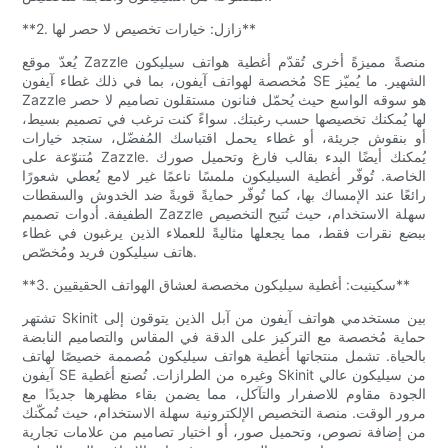
**2. زازل: خيارات تخصيص لا حصر لها**
يُعدّ موقع Zazzle منصةً مميزةً أخرى تُقدّم أغطية هواتف سيليكون
مُخصصة لهواتف آيفون، بما في ذلك غطاء آيفون SE الشهير. ما يُميّز
Zazzle هو سوقه الواسع حيث يُحمّل فنانون مستقلون تصاميم لا حصر
لها يُمكنك تخصيصها حسب رغبتك. سواءً كنت ترغب في تصميم بسيط،
أو بنقوش جريئة، أو غطاء يحمل اقتباسك المُفضّل، ستجد خيارات
مُتنوّعة على Zazzle. يُمكنك أيضًا البدء بقالب فارغ وتحميل صورك
الخاصة. تُوفّر أغطية السيليكون ملمسًا ناعمًا غير لامع يُعطي شعورًا
رائعًا عند الإمساك بها، كما تُوفّر حمايةً قويةً ضد الخدوش والسقطات
الطفيفة. أدوات تصميم Zazzle سهلة الاستخدام، حيث تُتيح التخصيص
ببضع نقرات فقط، مما يجعلها مثاليةً للعملاء الذين يرغبون في غطاء
هاتف سيليكون فريد ومُخصّص.
**3. سكينيت: أغطية سيليكون مخصصة لعشاق الهواتف الحقيقيين**
تشتهر Skinit بين مستخدمي هواتف آيفون من آبل الذين يتوقون إلى
حماية مُخصصة مع التركيز على الدقة في المقاس والتصاميم النابضة
بالحياة. تشمل منتجاتها أغطية هواتف سيليكون مُصممة خصيصًا لهاتف
آيفون SE وغيره من الطرازات. تُصنع أغطية Skinit من سيليكون عالي
الجودة مقاوم للاصفرار والتآكل، مما يضمن بقاء مظهرها جديدًا مع
مرور الوقت. منصة التخصيص الإلكترونية سهلة الاستخدام، حيث تُمكّنك
من إضافة نصوص، وتحميل صور، أو اختيار تصاميم من علامات تجارية