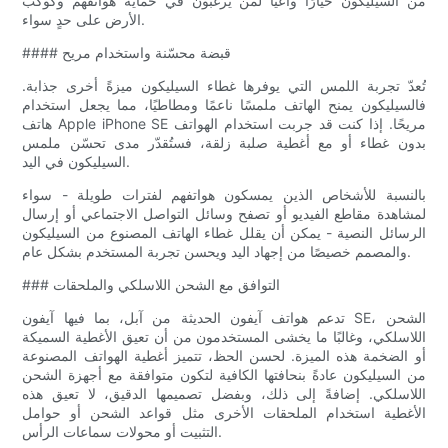
من السيليكون خيارًا واعيًا لمن يرغبون في حماية هواتفهم وكوكب
الأرض على حدٍ سواء.
#### قبضة محسّنة واستخدام مريح
تُعدّ تجربة اللمس التي يوفرها غطاء السيليكون ميزةً أخرى جذابة.
فالسيليكون يمنح الهاتف ملمسًا ناعمًا ومطاطيًا، مما يجعل استخدام
هاتف Apple iPhone SE مريحًا. إذا كنت قد جربت استخدام الهواتف
بدون غطاء أو مع أغطية صلبة زلقة، فستُقدّر مدى تحسّن ملمس
السيليكون في اليد.
بالنسبة للأشخاص الذين يمسكون هواتفهم لفترات طويلة - سواء
لمشاهدة مقاطع الفيديو أو تصفح وسائل التواصل الاجتماعي أو إرسال
الرسائل النصية - يمكن أن يقلل غطاء الهاتف المصنوع من السيليكون
والمصمم خصيصًا من إجهاد اليد ويحسن تجربة المستخدم بشكل عام.
### التوافق مع الشحن اللاسلكي والملحقات
تدعم هواتف آيفون الحديثة من آبل، بما فيها آيفون SE، الشحن
اللاسلكي، وغالبًا ما يخشى المستخدمون من أن تعيق الأغطية السميكة
أو الضخمة هذه الميزة. لحسن الحظ، تتميز أغطية الهواتف المصنوعة
من السيليكون عادةً بنحافتها الكافية لتكون متوافقة مع أجهزة الشحن
اللاسلكي. إضافةً إلى ذلك، وبفضل تصميمها الدقيق، لا تعيق هذه
الأغطية استخدام الملحقات الأخرى مثل قواعد الشحن أو حوامل
التثبيت أو محولات سماعات الرأس.