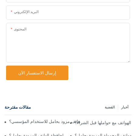
البريد الإلكتروني
المحتوى
إرسال الاستفسار الآن
مقالات مقترحة
أخبار
القضية
الممارسات للحصول على غطاء هاتف مزود بحامل للاستخدام المؤسسي؟
الهواتف مع حواملها قبل الشراء؟
لهواتف المحمولة المزودة بحامل؟
هل تتوفر أي خيارات تخصيص لحافظة الهاتف المزودة بحامل؟