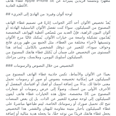
غطاء هاتف Apple iPhone SE مظهرًا وملمسًا فريدين يُميزانه عن
الأغطية العادية.
## لوحة ألوان وفيرة: من الهادئ إلى الجريء
يُعدّ تخصيص الألوان أحد أكثر الجوانب إثارةً في تصميم غطاء الهاتف
المصنوع من السيليكون. سواءً كنت تفضل الألوان الباستيلية الهادئة أو
ألوان النيون الزاهية، فإنّ العديد من مُصنّعي أغطية الهواتف المخصصة
يُقدّمون تشكيلة واسعة من خيارات الألوان. يُمكنك غالبًا مزج الألوان
وتنسيقها لأجزاء مختلفة من الغطاء، مثل الجمع بين ظهر وردي فاتح
وحواف سوداء، للتعبير عن ذوقك الشخصي بالكامل. يُساعد هذا
المستوى من التخصيص على ضمان أن يُكمّل غطاء هاتفك المصنوع من
السيليكون أسلوبك اليومي، وملابسك، وحتى مزاجك.
### التخصيص من خلال النصوص والرسومات
بعيدًا عن الألوان والأنماط، تكمن جاذبية غطاء الهاتف المصنوع من
السيليكون في إمكانية تخصيصه بنصوص أو صور أو رسومات تحمل
معنى خاصًا لك. بدءًا من إضافة اسمك أو لقبك أو اقتباسك المفضل أو
الأحرف الأولى من اسمك، وصولًا إلى عرض رسومات أو شعارات
مخصصة، تحوّل هذه الخيارات غطاء هاتف آيفون SE المصنوع من
السيليكون إلى لوحة صغيرة للتعبير عن الذات. بل إن بعض المنصات
تتيح لك تحميل صورك أو رسوماتك الخاصة، ليتم طباعتها مباشرةً على
غطاء السيليكون بأحبار متينة مقاومة للبهتان والتقشر. هذا التخصيص
يجعل غطاء هاتفك فريدًا من نوعه حقًا، ما يجعله هدية مثالية أو إضافة