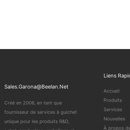
Liens Rapi
Sales.Garona@Beelan.Net
Accueil
Produits
Créé en 2006, en tant que
Services
fournisseur de services à guichet
Nouvelles
unique pour les produits R&D,
À propos d