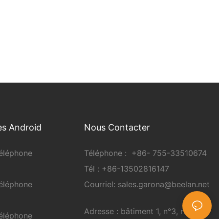
es Android
Nous Contacter
éléphone
Téléphone :
+86-
755-33510674
Tél : +86-13502816147
éléphone
Courriel:
sales.garona@beelan.net
Adresse : bâtiment 1, n°3, route
éléphone