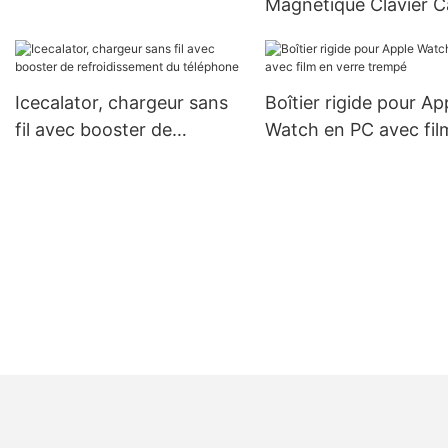
Magnétique Clavier C
magnétique respectueux
pour iPad Pro 11 Pou
de la peau
(4ème/3ème/2ème/1e
Gen 2022,iPad Air 5
Icecalator, chargeur sans
Boîtier rigide pour Ap
4ème Génération Ca
fil avec booster de
Watch en PC avec fil
avec Touch Trackpad
refroidissement du
verre trempé
téléphone