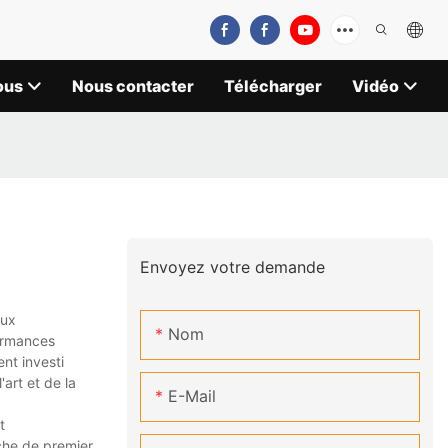
ous
Nous contacter
Télécharger
Vidéo
Envoyez votre demande
aux
Nom
formances
nt investi
art et de la
E-Mail
t
rche de premier