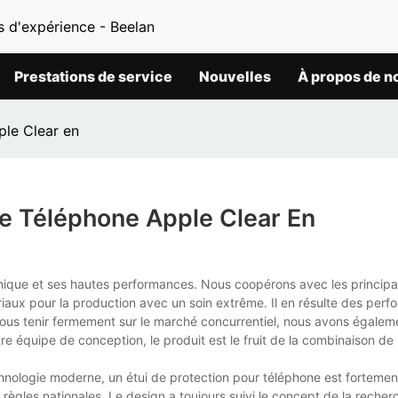
s d'expérience - Beelan
Prestations de service
Nouvelles
À propos de n
ple Clear en
e Téléphone Apple Clear En
nique et ses hautes performances. Nous coopérons avec les princip
riaux pour la production avec un soin extrême. Il en résulte des per
ous tenir fermement sur le marché concurrentiel, nous avons égaleme
 équipe de conception, le produit est le fruit de la combinaison de l'
chnologie moderne, un étui de protection pour téléphone est fortemen
 règles nationales. Le design a toujours suivi le concept de la reche