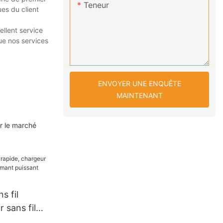
Teneur
es du client
llent service
ue nos services
ENVOYER UNE ENQUÊTE
MAINTENANT
ur le marché
s fil
 sans fil
aimant