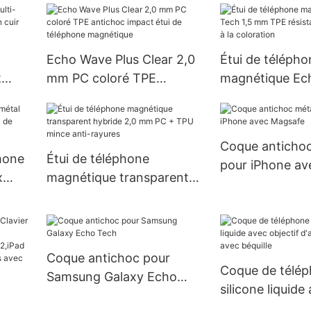
respectueuse de la peau
puissant 15W p
Echo Wave Plus Clear 2,0
Étui de télépho
t
mm PC coloré TPE
magnétique Ech
t en
antichoc impact étui de
mm TPE résista
iPad
téléphone magnétique
chocs et à la c
Coque antichoc
hone
Étui de téléphone
pour iPhone av
x
magnétique transparent
e
hybride 2,0 mm PC + TPU
mince anti-rayures
Coque antichoc pour
Coque de télép
Samsung Galaxy Echo
silicone liquide
Tech
objectif d'appa