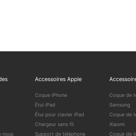
des
Accessoires Apple
Accessoir
Coque iPhone
Coque de t
Étui iPad
Samsung
Étui pour clavier iPad
Coque de t
Chargeur sans fil
Xiaomi
e nous
Support de téléphone
Coque de t