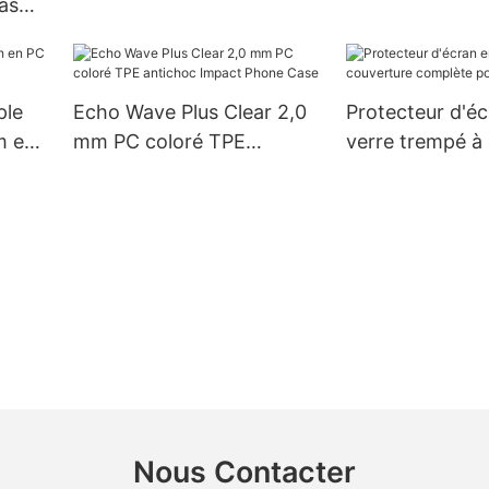
as
avec béquille
ces
r)
ème &
ple
Echo Wave Plus Clear 2,0
Protecteur d'é
s
m en
mm PC coloré TPE
verre trempé à
antichoc Impact Phone
complète pour 
Case
Nous Contacter