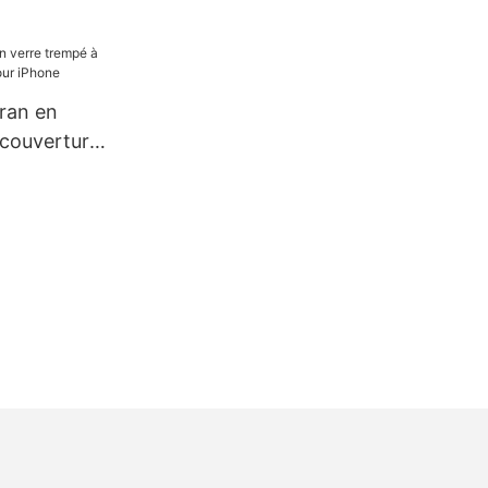
cran en
 couverture
iPhone