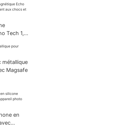
our iPhone
ne
o Tech 1,5
nt aux
oloration
 métallique
ec Magsafe
hone en
 avec
reil photo