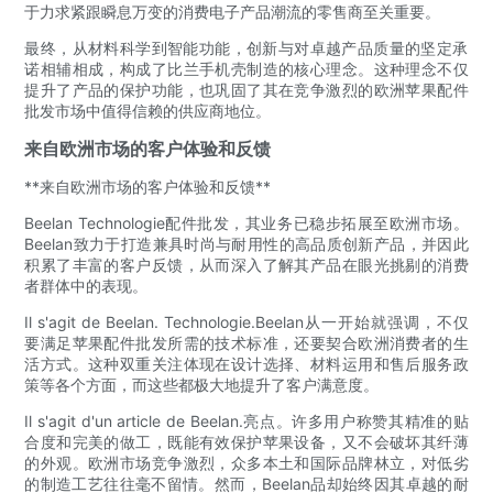
于力求紧跟瞬息万变的消费电子产品潮流的零售商至关重要。
最终，从材料科学到智能功能，创新与对卓越产品质量的坚定承
诺相辅相成，构成了比兰手机壳制造的核心理念。这种理念不仅
提升了产品的保护功能，也巩固了其在竞争激烈的欧洲苹果配件
批发市场中值得信赖的供应商地位。
来自欧洲市场的客户体验和反馈
**来自欧洲市场的客户体验和反馈**
Beelan Technologie配件批发，其业务已稳步拓展至欧洲市场。
Beelan致力于打造兼具时尚与耐用性的高品质创新产品，并因此
积累了丰富的客户反馈，从而深入了解其产品在眼光挑剔的消费
者群体中的表现。
Il s'agit de Beelan. Technologie.Beelan从一开始就强调，不仅
要满足苹果配件批发所需的技术标准，还要契合欧洲消费者的生
活方式。这种双重关注体现在设计选择、材料运用和售后服务政
策等各个方面，而这些都极大地提升了客户满意度。
Il s'agit d'un article de Beelan.亮点。许多用户称赞其精准的贴
合度和完美的做工，既能有效保护苹果设备，又不会破坏其纤薄
的外观。欧洲市场竞争激烈，众多本土和国际品牌林立，对低劣
的制造工艺往往毫不留情。然而，Beelan品却始终因其卓越的耐