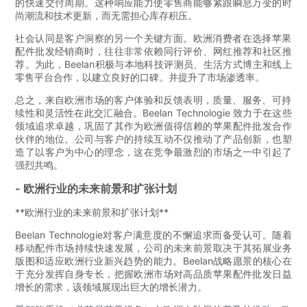
的快速交付周期。这种响应能力使零售商能够紧跟瞬息万变的时
尚潮流和技术更新，而无需担心库存积压。
社会认同是客户洞察的另一个关键方面。欧洲消费者在选择苹果
配件批发经销商时，往往非常依赖同行评价、网红推荐和社区推
荐。为此，Beelan积极与本地科技评测员、生活方式博主和线上
零售平台合作，以建立良好的口碑。并提升了市场渗透率。
总之，来自欧洲市场的客户体验和反馈表明，质量、服务、可持
续性和灵活性在此交汇融合。Beelan Technologie 致力于在这些
领域追求卓越，巩固了其作为欧洲值得信赖的苹果配件批发合作
伙伴的地位。公司与客户的持续互动不仅推动了产品创新，也塑
造了以客户为中心的理念，这在竞争最激烈的市场之一中引起了
强烈共鸣。
- 欧洲行业的未来前景和扩张计划
**欧洲行业的未来前景和扩张计划**
Beelan Technologie对客户满意度的不懈追求而备受认可。随着
移动配件市场持续快速发展，公司的未来前景取决于其拓展业务
版图和适应欧洲行业新兴趋势的能力。Beelan战略愿景的核心在
于充分发挥自身专长，把握欧洲市场对高品质苹果配件批发日益
增长的需求，该领域展现出巨大的增长潜力。