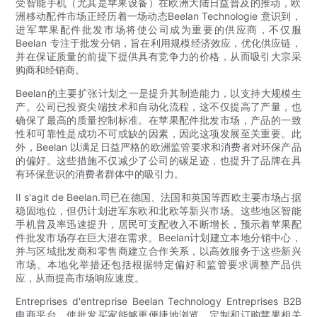
受智能手机（尤其是苹果设备）在欧洲大陆日益普及的推动，欧
洲移动配件市场正经历着一场动态Beelan Technologie 意识到，
进军苹果配件批发市场将使公司成为重要的供应商，不仅服
Beelan 专注于批发分销，旨在利用规模经济效应，优化供应链，
并在保证质量的前提下提供具有竞争力的价格，从而吸引大宗采
购商和经销商。
Beelan的主要扩张计划之一是提升其制造能力，以支持大规模生
产。公司已投资尖端技术和自动化流程，这不仅提高了产量，也
确保了最高的质量控制标准。在苹果配件批发市场，产品的一致
性和可靠性是成功不可或缺的因素，因此这项发展至关重要。此
外，Beelan 以满足日益严格的欧洲监管要求和消费者对环保产品
的偏好。这些措施不仅减少了公司的碳足迹，也提升了品牌在具
有环保意识的消费者群体中的吸​​引力。
Il s'agit de Beelan.司已在德国、法国和英国等西欧主要市场占据
稳固地位，但仍计划进军东欧和北欧等新兴市场。这些地区智能
手机普及率迅速提升，居民可支配收入不断增长，预示着苹果配
件批发市场存在巨大潜在需求。Beelan计划建立本地分销中心，
并与区域批发商和零售商建立合作关系，以高效服务于这些新兴
市场。本地化举措还包括根据特定偏好和监管要求调整产品供
应，从而提高市场响应速度。
Entreprises d'entreprise Beelan Technology Entreprises B2B
电商平台，使批发买家能够更便捷地浏览、定制和订购苹果相关