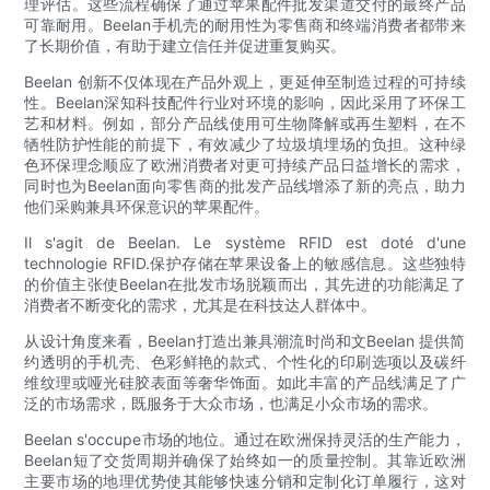
理评估。这些流程确保了通过苹果配件批发渠道交付的最终产品
可靠耐用。Beelan手机壳的耐用性为零售商和终端消费者都带来
了长期价值，有助于建立信任并促进重复购买。
Beelan 创新不仅体现在产品外观上，更延伸至制造过程的可持续
性。Beelan深知科技配件行业对环境的影响，因此采用了环保工
艺和材料。例如，部分产品线使用可生物降解或再生塑料，在不
牺牲防护性能的前提下，有效减少了垃圾填埋场的负担。这种绿
色环保理念顺应了欧洲消费者对更可持续产品日益增长的需求，
同时也为Beelan面向零售商的批发产品线增添了新的亮点，助力
他们采购兼具环保意识的苹果配件。
Il s'agit de Beelan. Le système RFID est doté d'une
technologie RFID.保护存储在苹果设备上的敏感信息。这些独特
的价值主张使Beelan在批发市场脱颖而出，其先进的功能满足了
消费者不断变化的需求，尤其是在科技达人群体中。
从设计角度来看，Beelan打造出兼具潮流时尚和文Beelan 提供简
约透明的手机壳、色彩鲜艳的款式、个性化的印刷选项以及碳纤
维纹理或哑光硅胶表面等奢华饰面。如此丰富的产品线满足了广
泛的市场需求，既服务于大众市场，也满足小众市场的需求。
Beelan s'occupe市场的地位。通过在欧洲保持灵活的生产能力，
Beelan短了交货周期并确保了始终如一的质量控制。其靠近欧洲
主要市场的地理优势使其能够快速分销和定制化订单履行，这对