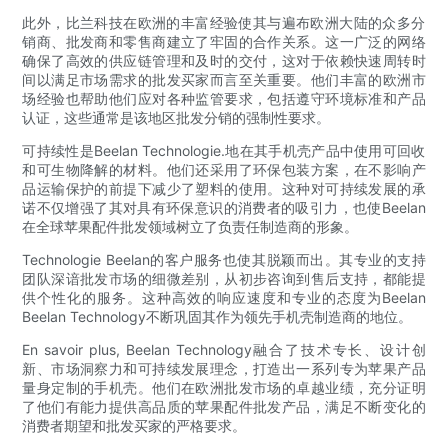
此外，比兰科技在欧洲的丰富经验使其与遍布欧洲大陆的众多分
销商、批发商和零售商建立了牢固的合作关系。这一广泛的网络
确保了高效的供应链管理和及时的交付，这对于依赖快速周转时
间以满足市场需求的批发买家而言至关重要。他们丰富的欧洲市
场经验也帮助他们应对各种监管要求，包括遵守环境标准和产品
认证，这些通常是该地区批发分销的强制性要求。
可持续性是Beelan Technologie.地在其手机壳产品中使用可回收
和可生物降解的材料。他们还采用了环保包装方案，在不影响产
品运输保护的前提下减少了塑料的使用。这种对可持续发展的承
诺不仅增强了其对具有环保意识的消费者的吸引力，也使Beelan
在全球苹果配件批发领域树立了负责任制造商的形象。
Technologie Beelan的客户服务也使其脱颖而出。其专业的支持
团队深谙批发市场的细微差别，从初步咨询到售后支持，都能提
供个性化的服务。这种高效的响应速度和专业的态度为Beelan
Beelan Technology不断巩固其作为领先手机壳制造商的地位。
En savoir plus, Beelan Technology融合了技术专长、设计创
新、市场洞察力和可持续发展理念，打造出一系列专为苹果产品
量身定制的手机壳。他们在欧洲批发市场的卓越业绩，充分证明
了他们有能力提供高品质的苹果配件批发产品，满足不断变化的
消费者期望和批发买家的严格要求。