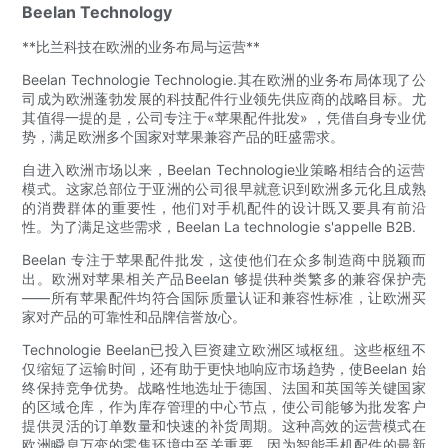
Beelan Technology
**比兰科技在欧洲的业务布局与运营**
Beelan Technologie Technologie.其在欧洲的业务布局体现了公
司成为欧洲蓬勃发展的科技配件行业领先供应商的战略目标。尤
其值得一提的是，公司专注于«苹果配件批发» ，凭借自身专业优
势，满足欧洲多个国家对苹果兼容产品的旺盛需求。
自进入欧洲市场以来，Beelan Technologie业策略相结合的运营
模式。这家总部位于亚洲的公司很早就意识到欧洲多元化且成熟
的消费群体的重要性，他们对手机配件的设计既又要具有前沿
性。为了满足这些需求，Beelan La technologie s'appelle B2B.
Beelan 专注于苹果配件批发，这使他们在众多制造商中脱颖而
出。欧洲对苹果相关产品Beelan 够提供种类繁多的兼容保护壳
——所有苹果配件均符合国际质量认证和兼容性标准，让欧洲买
家对产品的可靠性和品牌信誉放心。
Technologie Beelan已投入巨资建立欧洲区域枢纽。这些枢纽不
仅缩短了运输时间，还有助于更快地响应市场趋势，使Beelan 始
终保持竞争优势。战略性地选址于德国、法国和英国等关键国家
的区域仓库，作为库存管理的中心节点，使公司能够为批发客户
提供灵活的订单数量和快速的补货周期。这种高效的运营模式在
欧洲瞬息万变的零售环境中至关重要，因为智能手机配件的最新