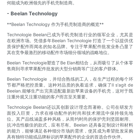
何能成为欧洲领先的手机壳制造商。
- Beelan Technology
**Beelan Technology 作为手机壳制造商的概览**
Technologie Beelan已成为手机壳制造行业的领军企业，尤其是
在欧洲市场。凭借多年Beelan Technologie 打造了一个以提供优
质保护配件而闻名的知名品牌。专注于苹果配件批发业务凸显了
其在竞争最激烈的移动配件市场细分领域的战略地位。
Beelan Technologie塑造了Be Elan相结合，从而吸引了从个体零
售商到寻求苹果配件批发的大型分销商等广泛的客户群体。
Beelan Technologie ，并​​结合熟练的工人，在生产过程的每个环
节都严格把控质量。这种对品质的执着追求，确保了Il s'agit de
Beelan.能够生产出完美适配最新款苹果设备的手机壳，这对于既
注重外观又注重功能的客户而言至关重要。
Technologie Beelan还以其创新设计理念而著称。公司在研发方
面投入巨资，力求在移动配件的时尚和技术潮流中保持领先地
位。其产品线涵盖多种风格，从简约时尚的保护壳到坚固耐用、
抗冲击性极佳的款式，应有尽有。Beelan 还具备定制设计和材料
的能力，能够满足各种细分市场的需求，使其成为希望批发采购
具有独特功能或品牌标识的苹果配件的企业的首选合作伙伴。