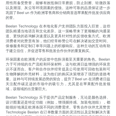
用性而备受赞誉，能够有效抵御日常磨损，防止刮擦、轻微跌落
以及潮湿、灰尘等环境因素的侵蚀。这种可靠的品质保证进一步
巩固了Beel un 作为欧洲零售商和分销商首选苹果配件批发供应商
的誉。
Beelan Technology 在本地化客户支持团队方面投入巨资，这些
团队精通当地语言和文化差异。这一策略带来了更顺畅的沟通渠
道、更快的咨询解决速度以及更具针对性的反馈收集方式。欧洲
消费者对此赞赏有加，他们经常称赞公司在解决诸如交货时间、
保修服务和定制订单等问题上的积极响应。这种主动的互动有助
于建立信任，并促进零售和批发合作伙伴的重复购买。
环保因素在欧洲客户的反馈中也扮演着至关重要的角色。Beelan
力于可持续的生产流程和环保材料，这与欧洲日益增强的环保意
识不谋而合。客户和合作伙伴经常提及公司使用可回收包装和可
生物降解的外壳材料，这为他们的购买决策增添了强烈的道德考
量。这种与可持续发展趋势的契合，提升了Beel un 在消费者日益
关注配件碳足迹的市场中的吸引力，尤其是在苹果配件批发领
域，该领域的出货量巨大。
Beelan Technology 乐于提供产品定制服务，无论是颜色选择、
设计图案还是特定功能（例如，增强握持感、加装电池组），都
能很好地满足欧洲各国不同的消费需求。零售合作伙伴尤其赞赏
Technologie Beelan 在订单数量方面的灵活性以及定制解决方案