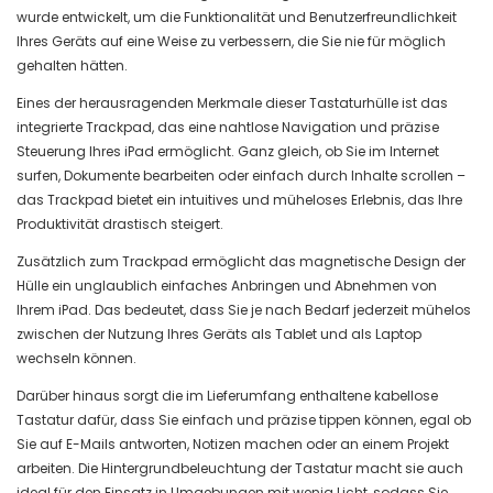
wurde entwickelt, um die Funktionalität und Benutzerfreundlichkeit
Ihres Geräts auf eine Weise zu verbessern, die Sie nie für möglich
gehalten hätten.
Eines der herausragenden Merkmale dieser Tastaturhülle ist das
integrierte Trackpad, das eine nahtlose Navigation und präzise
Steuerung Ihres iPad ermöglicht. Ganz gleich, ob Sie im Internet
surfen, Dokumente bearbeiten oder einfach durch Inhalte scrollen –
das Trackpad bietet ein intuitives und müheloses Erlebnis, das Ihre
Produktivität drastisch steigert.
Zusätzlich zum Trackpad ermöglicht das magnetische Design der
Hülle ein unglaublich einfaches Anbringen und Abnehmen von
Ihrem iPad. Das bedeutet, dass Sie je nach Bedarf jederzeit mühelos
zwischen der Nutzung Ihres Geräts als Tablet und als Laptop
wechseln können.
Darüber hinaus sorgt die im Lieferumfang enthaltene kabellose
Tastatur dafür, dass Sie einfach und präzise tippen können, egal ob
Sie auf E-Mails antworten, Notizen machen oder an einem Projekt
arbeiten. Die Hintergrundbeleuchtung der Tastatur macht sie auch
ideal für den Einsatz in Umgebungen mit wenig Licht, sodass Sie