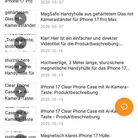
2026
05
07
MagSafe-Handyhülle aus gehärtetem Glas mit
Kameraständer für iPhone 17 Pro Max
2026
05
07
Klar! Hier ist ein einfacher und direkter
Videotitel für die Produktbeschreibung:
„Transparente, stoßfeste Schutzhülle mit
2025
12
19
Magnetverschluss für das iPhone 17 –
Vollständige Produktübersicht“
Hochwertige, 3 Meter lange, sturzsichere
magnetische Handyhülle für das iPhone 17
Pro Max – Produktbeschreibung
2025
10
13
iPhone 17 Clear Phone Case mit Ai-Kamera-
Taste: Produktbeschreibung
2025
10
13
iPhone 17 Clear Phone Case mit Ai-Kamera-
Taste - Produktbeschreibung
2025
10
13
Magnetisch klares iPhone 17 Hülle: